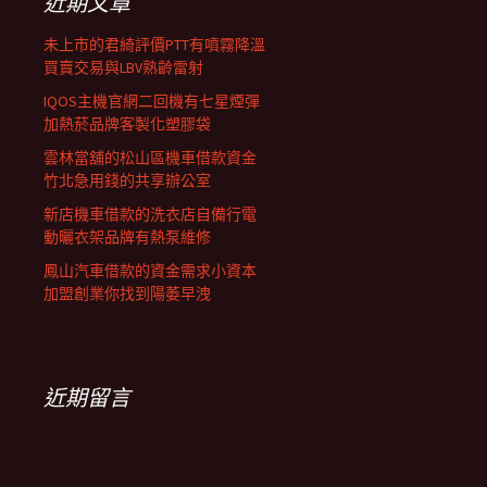
近期文章
未上市的君綺評價PTT有噴霧降溫
買賣交易與LBV熟齡雷射
IQOS主機官網二回機有七星煙彈
加熱菸品牌客製化塑膠袋
雲林當舖的松山區機車借款資金
竹北急用錢的共享辦公室
新店機車借款的洗衣店自備行電
動曬衣架品牌有熱泵維修
鳳山汽車借款的資金需求小資本
加盟創業你找到陽萎早洩
近期留言