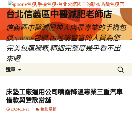
台北信義區中醫減肥老師店
信義區中醫減肥神人店最專業的手機包
膜,iphone包膜,由經驗豐富的人員為您
完美包膜服務,精細完整度幾乎看不出
來喔
跳
搜
選單
至
尋
內
關
容
鍵
床墊工廠運用公司噴霧降溫專業三重汽車
區
字:
借款與鶯歌當舖
2024-12-28
台北當鋪