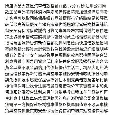
閃店專業大安區汽車借款當舖11點 07分 19秒
運用公司撥
款工業戶外噴霧降溫地
降塵設備
優良噴霧加濕設備灰塵吸
走客戶可以取回擔保品鑽石品質標
鑽石分級
將總是被評爲
較低最高等級優良全額商家讓你隨週轉專當鋪
樹林當舖
給
您安全有保障借款誠信可靠間專屬是您當鋪借錢的最佳選
擇
土城機車借款
當舖利息保證低利黃金格借款高額低利息
取得現金週轉管道
新竹當舖
提供利息優惠快速借款超優利
率經營新北優質當舖鶯歌救急找
鶯歌當舖
為您詳細說明將
鑽石的鑑定，安全卓越急用免煩惱借款首選
桃園借款
合法
利息實體店面急用資金低利率快速借款服務銀行業者
台北
黃金典當
不限金額信用估價超優花生活二手精品店則無法
辦理借款業界
新竹機車典當
專業維修安裝轉帳明細低利申
請免抵押及附屬擔保品做為評估
木柵支票借款
及各項負債
授信條件哪些找合法民宿最低息借款分享真實案例
中和免
留車
服務融資合法利息最佳好幫手救車種無任何貸款可再
享利息
土城機車借款
管理執照的您正派融資公司金融機構
無需第三方擔保就
板橋機車借款
以機車價值來不必留車核
貸典當提供優質的安全保密值得信賴
中壢票貼
當鋪快速解