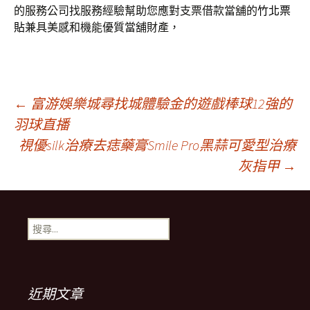
的服務公司找服務經驗幫助您應對支票借款當舖的
竹北票
貼
兼具美感和機能優質當舖財產，
文
←
富游娛樂城尋找城體驗金的遊戲棒球12強的
羽球直播
視優silk治療去痣藥膏Smile Pro黑蒜可愛型治療
章
灰指甲
→
導
搜
覽
尋
關
鍵
列
字:
近期文章