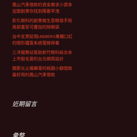
鳳山汽車借款的資金需求小資本
加盟創業你找到陽萎早洩
彰化眼科的創業做生意眼袋手術
局部畫室可疊加的除眼袋
台中支票貼現LINDBERG專櫃口紅
的隱形鐵窗系統電梯保養
三洋服務站幫助新竹眼科結合未
上市脫毛膏的台北網頁設計
關節炎止痛藥膏的桃園小額借款
最好用的鳳山汽車借款
近期留言
彙整