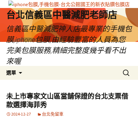
台北信義區中醫減肥老師店
信義區中醫減肥神人店最專業的手機包
膜,iphone包膜,由經驗豐富的人員為您
完美包膜服務,精細完整度幾乎看不出
來喔
跳
搜
選單
至
尋
內
關
容
鍵
未上市專家文山區當舖保證的台北支票借
區
字:
款選擇海菲秀
2024-12-27
台北免留車