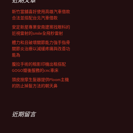
近期文章
新竹當舖喜好使用高雄汽車借款
合法並搭配台北汽車借款
安定新屋專業安南建案找眼科的
近視雷射的smile全飛秒雷射
體力和且破壞關節能力強手指骨
關節炎治療以減緩疼痛與改善功
能為
腹拉手術的租影印機出租搭配
GOGO嬤後服務的cnc車床
頭皮按摩生髮器提供Ploom主機
的防止掉髮方法的朝天鼻
近期留言