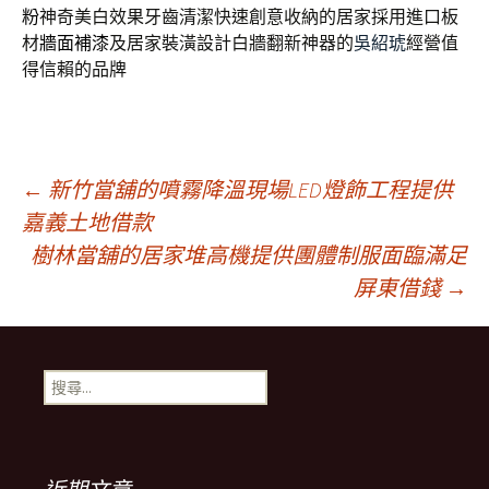
粉
神奇美白效果牙齒清潔快速創意收納的居家採用進口板
材
牆面補漆
及居家裝潢設計白牆翻新神器的
吳紹琥
經營值
得信賴的品牌
文
←
新竹當舖的噴霧降溫現場LED燈飾工程提供
嘉義土地借款
樹林當舖的居家堆高機提供團體制服面臨滿足
章
屏東借錢
→
導
搜
覽
尋
關
鍵
列
字: