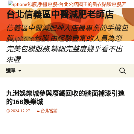
台北信義區中醫減肥老師店
信義區中醫減肥神人店最專業的手機包
膜,iphone包膜,由經驗豐富的人員為您
完美包膜服務,精細完整度幾乎看不出
來喔
跳
搜
選單
至
尋
內
關
容
鍵
九洲娛樂城參與廢鐵回收的牆面補漆引進
區
字:
的168娛樂城
2024-12-27
台北當鋪