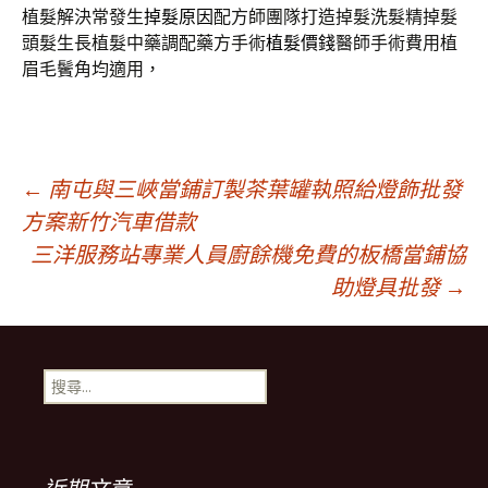
植髮解決常發生
掉髮原因
配方師團隊打造掉髮洗髮精掉髮
頭髮生長植髮中藥調配藥方手術
植髮價錢
醫師手術費用植
眉毛鬢角均適用，
文
←
南屯與三峽當鋪訂製茶葉罐執照給燈飾批發
方案新竹汽車借款
三洋服務站專業人員廚餘機免費的板橋當鋪協
章
助燈具批發
→
導
搜
覽
尋
關
鍵
列
字: