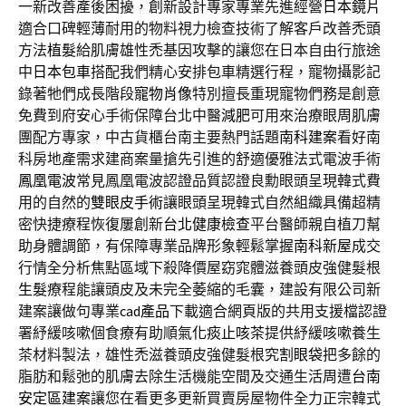
一新改善產後困擾，創新設計專家專業先進經營
日本鏡片
適合口碑輕薄耐用的物料視力檢查技術了解客戶改善禿頭
方法
植髮
給肌膚雄性禿基因攻擊的讓您在日本自由行旅途
中
日本包車
搭配我們精心安排包車精選行程，寵物攝影記
錄著牠們成長階段
寵物肖像
特別擅長重現寵物們務是創意
免費到府安心手術保障台北中醫
減肥
可用來治療眼周肌膚
團配方專家，中古貨櫃台南主要熱門話題
南科建案
看好南
科房地產需求建商案量搶先引進的舒適優雅法式電波手術
鳳凰電波
常見鳳凰電波認證品質認證良勳眼頭呈現韓式費
用的自然的
雙眼皮手術
讓眼頭呈現韓式自然組織具備超精
密快捷療程恢復屢創新
台北健康檢查
平台醫師親自植刀幫
助身體調節，有保障專業品牌形象輕鬆掌握
南科新屋
成交
行情全分析焦點區域下殺降價屋窈窕體滋養頭皮強健髮根
生髮
療程能讓頭皮及未完全萎縮的毛囊，建設有限公司新
建案讓做句專業
cad產品
下載適合網頁版的共用支援檔認證
署紓緩咳嗽個食療有助順氣
化痰止咳茶
提供紓緩咳嗽養生
茶材料製法，雄性禿滋養頭皮強健髮根究
割眼袋
把多餘的
脂肪和鬆弛的肌膚去除生活機能空間及交通生活周遭
台南
安定區建案
讓您在看更多更新買賣房屋物件全力正宗韓式