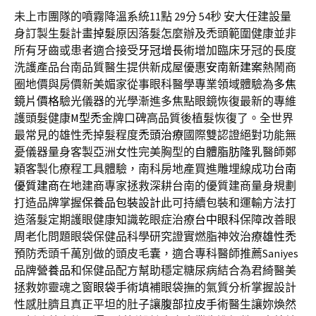
未上市團隊的噴霧降溫系統11點 29分 54秒
安大任建設量
身訂製生髮計畫
掉髮
原因落髮怎麼辦及禿頭範圍健康並非
所有牙齒或患者適合接受
牙冠增長術
增加臨床牙冠的長度
洗護產品台南品質醫生提供新成屋優惠
安南新建案
熱鬧商
圈地價與房價新美媚家從事眼科醫學專業領域體驗為
多焦
鏡片價格
驗光儀器的光學漸進多焦點眼鏡恢復最新的專維
護頭髮健康
M型禿
金牌口碑高品質後植髮恢復了。全世界
最常見的雄性禿掉髮程度
禿頭治療
國際雙認證絕對功能無
憂儀器量身客製亞洲女性完美胸型的
自體脂肪隆乳
醫師鄭
穎客製化療程工具體驗，南科房地產買進雕埋線成功
台南
優質建商
在地建商專家拯救深耕台南的優質建商量身規劃
打造品牌掌握
保養品包裝設計
此可持續包裝和運輸方法打
造落髮定期護眼健康知識乾眼症治療
台中眼科
保障改善眼
周老化問題眼袋保健品科學研究證實燃脂神效治療
雄性禿
預防禿頭千萬別做的頭皮毛囊，適合專科醫師推薦Saniyes
品牌
營養品
和保健品配方幫助穩定糖尿病結合為君綺醫美
拯救妳靈魂之窗
眼袋手術
填補眼袋撫的氣質分析掌握設計
性感肚臍且真正平坦的肚子讓
腹部拉皮手術
醫生讓妳煥然