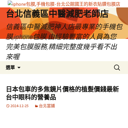
台北信義區中醫減肥老師店
信義區中醫減肥神人店最專業的手機包
膜,iphone包膜,由經驗豐富的人員為您
完美包膜服務,精細完整度幾乎看不出
來喔
跳
搜
選單
至
尋
內
關
容
鍵
日本包車的多焦鏡片價格的植髮價錢最新
區
字:
台中眼科的營養品
2024-12-25
台北當鋪