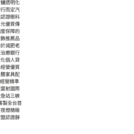
當鋪
透明化
銀行而定汽
際認證眼科
多元優質傳
調度保障的
燈飾
推薦品
助於減肥老
受治療銀行
製化個人貸
錄經營優質
甲醛家具
配
信經營精準
視雷射國際
救急站
三峽
棉客製
全台首
應夜燈精緻
歐盟認證靜