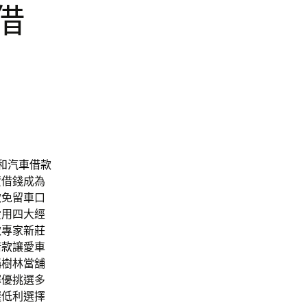
借
和汽車借款
資借錢成為
款免留車口
愛用四大經
款專家
新莊
借款
讓愛車
稱樹林當舖
擇優挑選多
選低利選擇