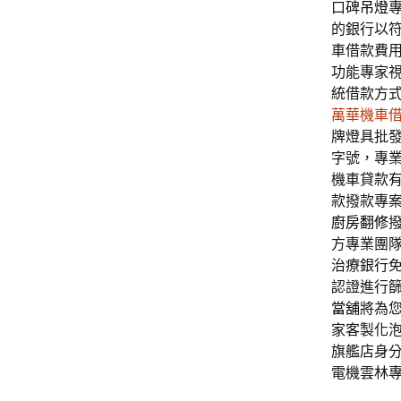
口碑
吊燈
的銀行以
車借款費
功能專家
統借款方
萬華機車
牌燈具批
字號，專
機車貸款
款撥款專
廚房翻修
方專業團
治療銀行
認證進行
當舖
將為
家客製化
旗艦店身
電機雲林