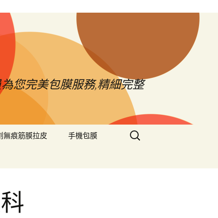
員為您完美包膜服務,精細完整
搜
創無痕筋膜拉皮
手機包膜
尋
關
鍵
字:
眼科