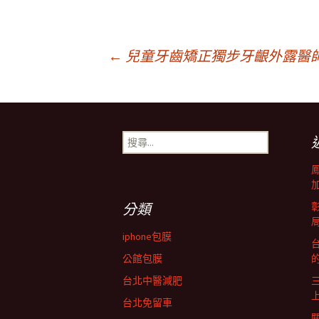
文
←
兒童牙齒矯正獨步牙齦外露醫
章
搜
導
尋
關
鍵
覽
字:
分類
列
iphone包膜
台
公館包膜
台北中醫減肥
台北免留車