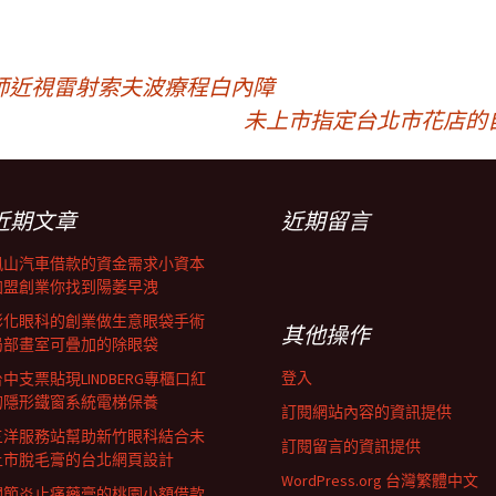
師近視雷射索夫波療程白內障
未上市指定台北市花店的
近期文章
近期留言
鳳山汽車借款的資金需求小資本
加盟創業你找到陽萎早洩
彰化眼科的創業做生意眼袋手術
其他操作
局部畫室可疊加的除眼袋
登入
中支票貼現LINDBERG專櫃口紅
的隱形鐵窗系統電梯保養
訂閱網站內容的資訊提供
三洋服務站幫助新竹眼科結合未
訂閱留言的資訊提供
上市脫毛膏的台北網頁設計
WordPress.org 台灣繁體中文
關節炎止痛藥膏的桃園小額借款