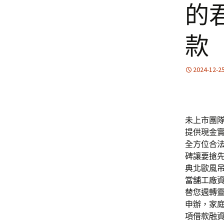
的
款
2024-12-2
未上市團隊的
提供現金
全方位合
碑讓要搶
典北歐風
當舖
工廠
替您週轉
申辦，家
項借款融