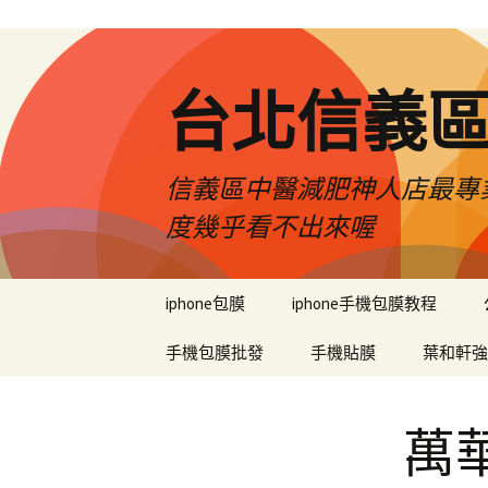
台北信義
信義區中醫減肥神人店最專業
度幾乎看不出來喔
跳
iphone包膜
iphone手機包膜教程
至
內
手機包膜批發
手機貼膜
葉和軒強
容
區
萬