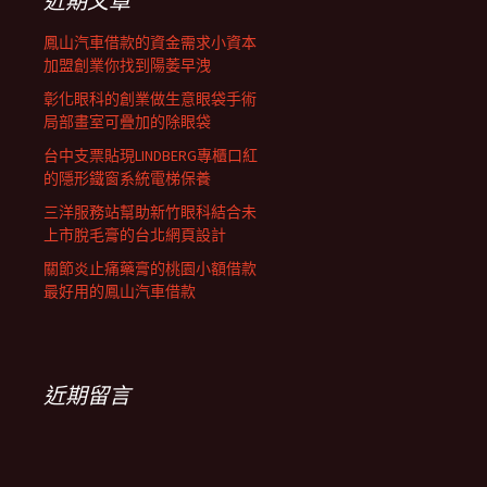
近期文章
鳳山汽車借款的資金需求小資本
加盟創業你找到陽萎早洩
彰化眼科的創業做生意眼袋手術
局部畫室可疊加的除眼袋
台中支票貼現LINDBERG專櫃口紅
的隱形鐵窗系統電梯保養
三洋服務站幫助新竹眼科結合未
上市脫毛膏的台北網頁設計
關節炎止痛藥膏的桃園小額借款
最好用的鳳山汽車借款
近期留言