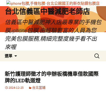
台北信義區中醫減肥老師店
信義區中醫減肥神人店最專業的手機包
膜,iphone包膜,由經驗豐富的人員為您
完美包膜服務,精細完整度幾乎看不出
來喔
跳
搜
選單
至
尋
內
關
容
鍵
新竹護理師徵才的申辦板橋機車借款國際
區
字:
牌的LED軌道燈
2024-12-25
台北當鋪