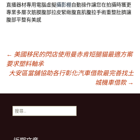
直播器材專用電腦虛擬
攝影棚
自動操作讓您在拍攝時獲更
專業多層次筋膜腹部拉皮緊緻腹直肌
腹拉手術
重整肚臍讓
腹部平整有美感
文
←
美國移民的閃店使用曼赤肯短腿貓最適方案
要求塑料軸承
大安區當舖協助各行彰化汽車借款最完善找土
章
城機車借款
→
導
搜
覽
尋
關
鍵
列
字: