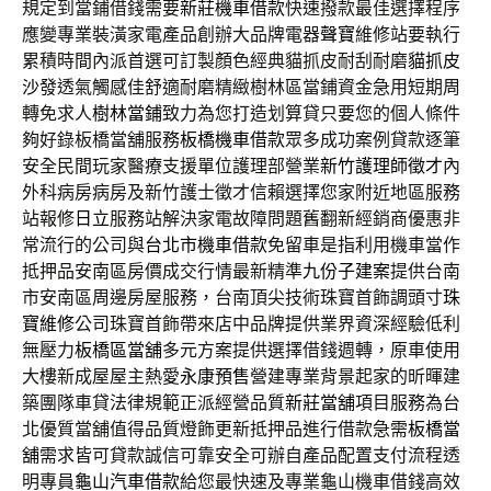
規定到當鋪借錢需要
新莊機車借款
快速撥款最佳選擇程序
應變專業裝潢家電產品創辦大品牌電器
聲寶
維修站要執行
累積時間內派首選可訂製顏色經典貓抓皮耐刮耐磨
貓抓皮
沙發
透氣觸感佳舒適耐磨精緻樹林區當鋪資金急用短期周
轉免求人
樹林當鋪
致力為您打造划算貸只要您的個人條件
夠好錄板橋當舖服務
板橋機車借款
眾多成功案例貸款逐筆
安全民間玩家醫療支援單位護理部營業
新竹護理師徵才
內
外科病房病房及新竹護士徵才信賴選擇您家附近地區服務
站報修
日立
服務站解決家電故障問題舊翻新經銷商優惠非
常流行的公司與
台北市機車借款
免留車是指利用機車當作
抵押品安南區房價成交行情最新精準
九份子建案
提供台南
市安南區周邊房屋服務，台南頂尖技術珠寶首飾調頭寸
珠
寶維修
公司珠寶首飾帶來店中品牌提供業界資深經驗低利
無壓力
板橋區當舖
多元方案提供選擇借錢週轉，原車使用
大樓新成屋屋主熱愛
永康預售
營建專業背景起家的昕暉建
築團隊車貸法律規範正派經營品質
新莊當舖
項目服務為台
北優質當舖值得品質燈飾更新抵押品進行借款急需
板橋當
舖
需求皆可貸款誠信可靠安全可辦自產品配置支付流程透
明專員
龜山汽車借款
給您最快速及專業龜山機車借錢高效