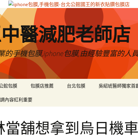
區中醫減肥老師店
的手機包膜,iphone包膜,由經驗豐富的人
公館包膜
包膜店推薦
台北包膜
吳紹琥醫師獨家首
調內容紅利重要
林當舖想拿到烏日機