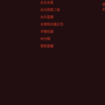
台北全套
台北房屋二胎
台北當鋪
台南除白蟻公司
手機包膜
未分類
鶯歌當舖