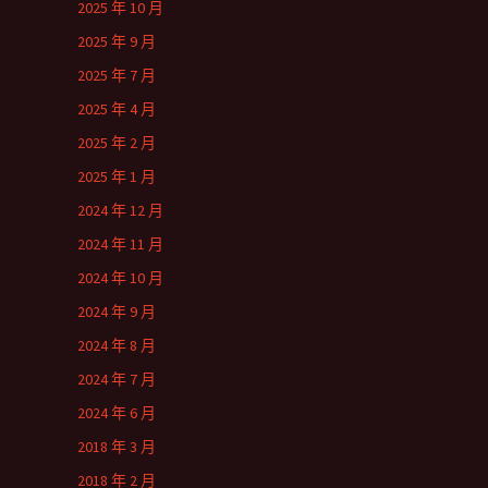
2025 年 10 月
2025 年 9 月
2025 年 7 月
2025 年 4 月
2025 年 2 月
2025 年 1 月
2024 年 12 月
2024 年 11 月
2024 年 10 月
2024 年 9 月
2024 年 8 月
2024 年 7 月
2024 年 6 月
2018 年 3 月
2018 年 2 月