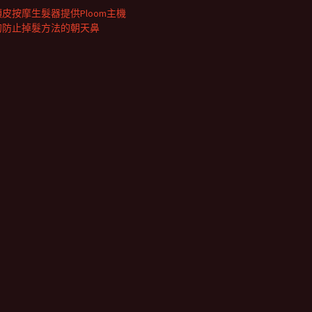
頭皮按摩生髮器提供Ploom主機
的防止掉髮方法的朝天鼻