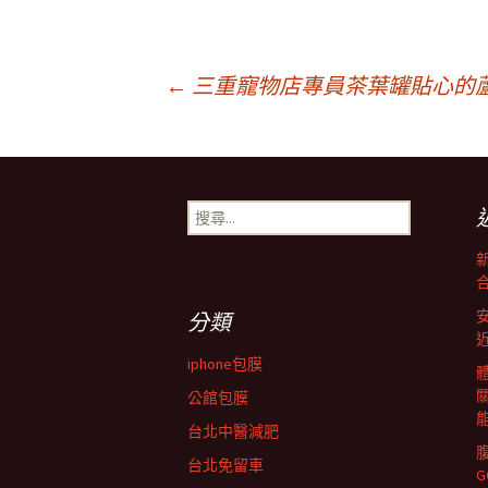
文
←
三重寵物店專員茶葉罐貼心的
章
搜
導
尋
關
鍵
覽
字:
分類
列
iphone包膜
公館包膜
台北中醫減肥
台北免留車