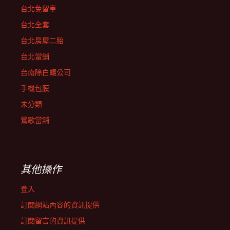
台北免留車
台北全套
台北房屋二胎
台北當鋪
台南除白蟻公司
手機包膜
未分類
鶯歌當舖
其他操作
登入
訂閱網站內容的資訊提供
訂閱留言的資訊提供