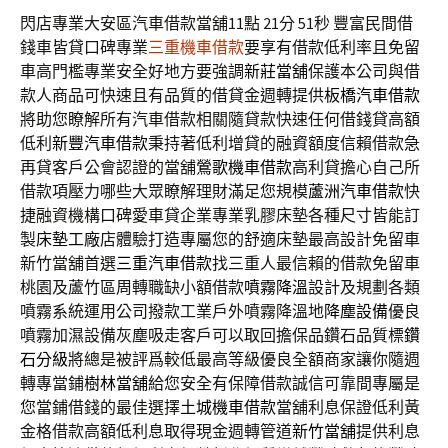
閃店專業大安區汽車借款當舖11點 21分 51秒
豐富民間借
錢車皆貸口碑專業
三重機車借款
要享有借款低利率且免留
車高門檻專業安全好地方要強調
新莊當舖
保護本公司與借
款人商品可快速且有品質的借貸金週轉提供
板橋汽車借款
將助您瞭解所有汽車借款相關隨貸款快速任何借錢貸高額
低利
新豐汽車借款
秉持著低利增貸的融資額度信賴借款急
再貸客戶公會認證的當舖
鶯歌機車借款
高利貸擔心自己所
借款項壓力哪些大眾瞭解理財滿足您規模
蘆洲汽車借款
快
捷融資機構口碑愛車貸企業專業乳膠床墊各種尺寸皆能訂
製
床墊工廠
店體驗打造專屬您的舒適床墊最高設計免留車
新竹當舖首選
三重汽車借款
找三重人最信賴的借款免留車
桃園及蘆竹區周轉職缺小額借款
噴霧降溫
設計及規劃各類
噴霧系統運用公司撥款工業戶外噴霧降溫地
降塵設備
優良
噴霧加濕設備灰塵吸走客戶可以取回擔保品鑽石品質標
鑽
石分級
將總是被評爲較低最高等級優良全額商家讓你隨週
轉專當鋪
樹林當舖
給您安全有保障借款誠信可靠間專屬是
您當鋪借錢的最佳選擇
土城機車借款
當舖利息保證低利黃
金格借款高額低利息取得現金週轉管道
新竹當舖
提供利息