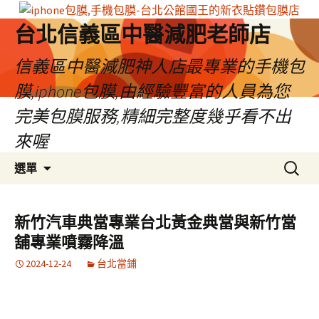
台北信義區中醫減肥老師店
信義區中醫減肥神人店最專業的手機包
膜,iphone包膜,由經驗豐富的人員為您
完美包膜服務,精細完整度幾乎看不出
來喔
跳
搜
選單
至
尋
內
關
容
鍵
新竹汽車典當專業台北黃金典當與新竹當
區
字:
舖專業噴霧降溫
2024-12-24
台北當鋪