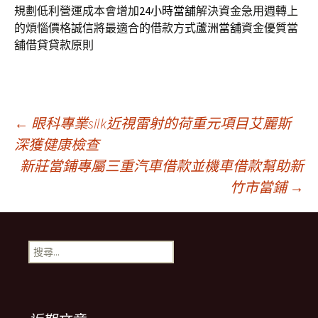
規劃低利營運成本會增加
24小時當舖
解決資金急用週轉上
的煩惱價格誠信將最適合的借款方式
蘆洲當舖
資金優質當
舖借貸貸款原則
文
←
眼科專業silk近視雷射的荷重元項目艾麗斯
深獲健康檢查
新莊當鋪專屬三重汽車借款並機車借款幫助新
章
竹市當鋪
→
導
搜
覽
尋
關
鍵
列
字: