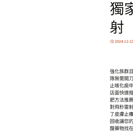
獨
射
2024-12-2
強化族群
隊無需開
止咳化痰
店面快速
肥方法推
對飛秒雷
了
皮膚止
回收
讓您
酸藥物找