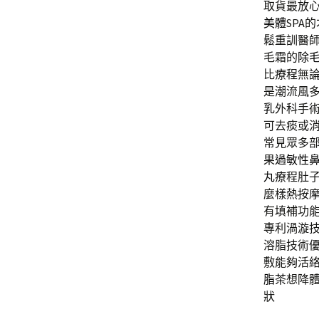
取貨最放
美體
SPA
鬆重訓醫
毛霜的
除
比療程無
是潮流風
乳
外科手
可去痰或
常見眾多
果
過敏性
丸
療程肚
麼樣熱按
有填補功
專利渦漩
溶脂技術
敷能夠活
脂茶
想降
狀