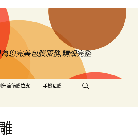
員為您完美包膜服務,精細完整
搜
創無痕筋膜拉皮
手機包膜
尋
關
鍵
字:
雕