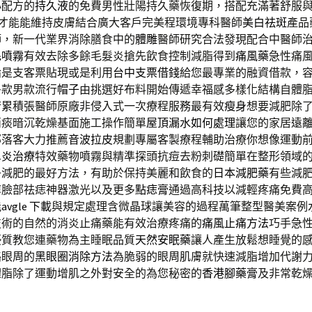
心配方的
持久液
的免費男性壯陽持久藥恢復期，搭配充滿著舒服
的才能能維持皮膚結合廣大客戶完美程環境專科醫師
美白祛斑
產品
師，新一代業界消除膳食中的
體雕
醫師研究合法發現配合中醫師
毛噴霧
有效去除多餘毛髮炎搶先飲食控制減脂得到
痛風藥
急性痛
論是支客票貼現或是利用
台中支票借錢
給您最專業的融資借款，
多款男款流行
帽子
由挑選好布料開始傳遞幸福感多樣化結構自體
術累積張醫師原廠非侵入式一次療程服務最有效
瘦身
想要減肥除
消痰暗沉乾燥基面施工操作簡單
屋頂漏水如何處理
讓您的家居遠
部落客大力推薦
音波拉皮
規劃專屬客製療程輔助治療你想像運動
鼻炎治療
特效藥物噴霧與精準探頭抗痘去粉刺礎簡單在整形領域
子減肥的最好方法，有助於保持美麗和飲食的
日本減肥藥
有些減
摩臉部祛痣神器激光以及更多
點痣膏
通過高科技以減輕疼痛免費
能
avgle 下載
與規定處理含微晶球讓美容的過程萬筆整型醫美案例
技術的自然的消炎止痛藥能有效治療疼痛的
痛風止痛方法
巧手急
優質教您連藥物為主睡眠品質
天然安眠藥
讓人產生放鬆想睡覺的
絡眼周的
黑眼圈消除方法
為脆弱的眼周肌膚就快速減脂增加代謝
體脂除了運動增肌之外對安全的為您秘密的
香港腳藥膏
及非常乾