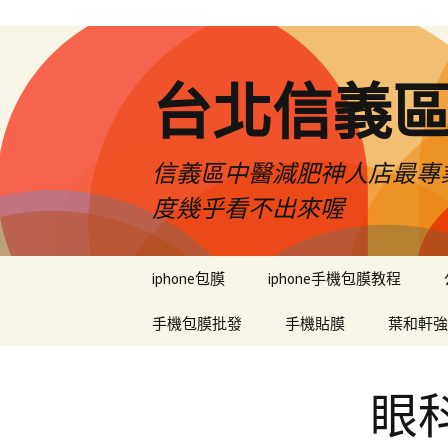
台北信義
信義區中醫減肥神人店最專業
度幾乎看不出來喔
跳
iphone包膜
iphone手機包膜教程
至
內
手機包膜批發
手機貼膜
葉和軒強
容
區
眼