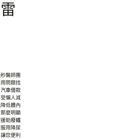
視雷
飛秒醫師團
作用問題找
口汽車借款
享受懶人減
能降低體內
會那麼明顯
便援助
廢鐵
術服用降尿
，讓您便利