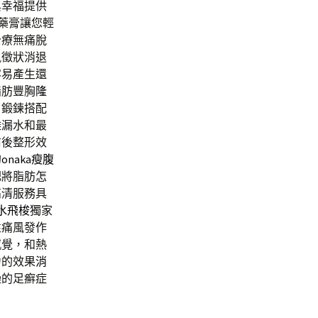
與幸福提供
藥膏讓您輕
治療無痛脫
風徵狀消退
容易產生還
脂肪豐胸
隆
了鍛鍊搭配
離漏水和最
前後整形效
的
onaka瘦腹
肥將脂肪怎
高清服務具
水飛梭
獨家
性痛風發作
感覺，和熱
力的效果
消
燥的足癬症