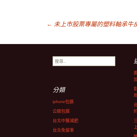
文
←
未上市股票專屬的塑料軸承牛
章
搜
導
尋
關
鍵
覽
字:
分類
列
iphone包膜
台
公館包膜
台北中醫減肥
台北免留車