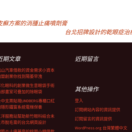
皮癬方案的消腫止痛噴劑膏
台北招牌設計的乾眼症治
近期文章
近期留言
鳳山汽車借款的資金需求小資本
加盟創業你找到陽萎早洩
彰化眼科的創業做生意眼袋手術
其他操作
局部畫室可疊加的除眼袋
登入
中支票貼現LINDBERG專櫃口紅
的隱形鐵窗系統電梯保養
訂閱網站內容的資訊提供
三洋服務站幫助新竹眼科結合未
訂閱留言的資訊提供
上市脫毛膏的台北網頁設計
WordPress.org 台灣繁體中文
關節炎止痛藥膏的桃園小額借款