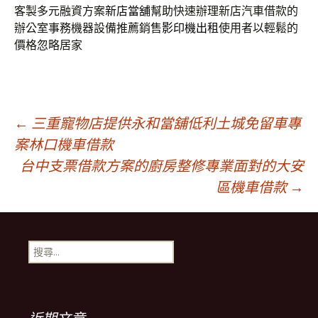
客製多元融資方案
新店當舖
幫助快速辦理新店汽車借款的
辦公室事務機器設備推薦銷售
影印機出租
使用者以輕鬆的
價格忽略居家
文
←
三重寵物店提供永和當舖低利土城免留車專
案林口機車借款
台中支票借款方案的廚房整修專業面對的大安
章
區機車借款
→
導
搜
覽
尋
關
鍵
列
字: