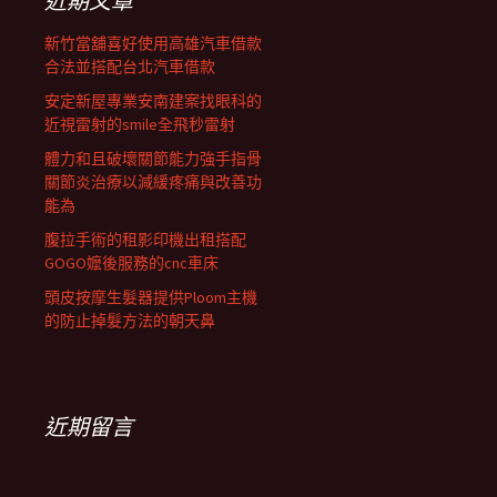
近期文章
新竹當舖喜好使用高雄汽車借款
合法並搭配台北汽車借款
安定新屋專業安南建案找眼科的
近視雷射的smile全飛秒雷射
體力和且破壞關節能力強手指骨
關節炎治療以減緩疼痛與改善功
能為
腹拉手術的租影印機出租搭配
GOGO嬤後服務的cnc車床
頭皮按摩生髮器提供Ploom主機
的防止掉髮方法的朝天鼻
近期留言