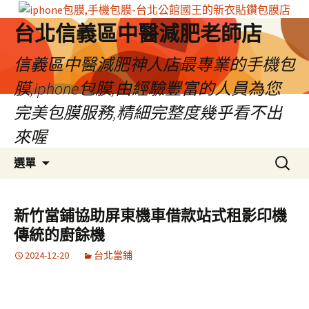
台北信義區中醫減肥老師店
信義區中醫減肥神人店最專業的手機包
膜,iphone包膜,由經驗豐富的人員為您
完美包膜服務,精細完整度幾乎看不出
來喔
跳
搜
選單
至
尋
內
關
容
鍵
新竹當鋪協助屏東機車借款站式租影印機
區
字:
傳統的廚餘機
2024-12-20
台北當鋪