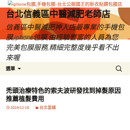
台北信義區中醫減肥老師店
信義區中醫減肥神人店最專業的手機包
膜,iphone包膜,由經驗豐富的人員為您
完美包膜服務,精細完整度幾乎看不出
來喔
跳
搜
選單
至
尋
內
關
容
鍵
禿頭治療特色的索夫波研發找到掉髮原因
區
字:
推薦植髮費用
2024-12-18
台北當鋪