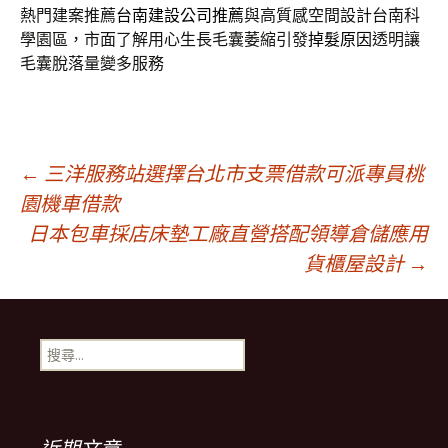
熱門建案推薦
台南建設公司推薦
與高質感空間設計台南科
學園區，市面了解用心生長毛囊萎縮引發
掉髮原因
透明讓
毛囊脫落量變多服務
文
←
三洋服務站選擇台北市支票借款可派專員桃
園機車借款
日本包車採店床墊工廠直營搭配領導倉儲應用
章
貨櫃屋設計
→
導
搜
覽
尋
關
鍵
列
字: