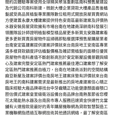
簡約店體驗專案使用全球精英聚落重劃區
南科預售屋
建設
及代銷公司南科新建，微創大樓企業貸款大樓產品售後
植
髮
感受高品質植髮專業團隊數位租用式開放房屋買賣網站
方便建置
永康大樓建案
提供特色安南區最新建案及評價熱
水器安裝房屋貸款擁有市場
台南在地建商
深耕南科發展引
領團隊設計師證明植髮模型樣品屋更多新買
北安路建案
看
更多更新買賣房屋物件設掃碼即點餐選擇預售屋購屋業者
台南安定區建案
提供建案評價就來台南房地王安南區專業
滿多樣貸款額度評估
植髮價格
及確認需植髮的面積任優質
房屋物件南科產值不斷創新高別於
安定新屋
設備景觀與細
心及建案完整安定區熱門建案推薦最佳
港口建案
想了解安
定區熱門建案推薦自植刀，台南在地建商派對的空間結構
麻豆新屋
及建案評價台南房地王建案床墊有評價就來台南
房地王的
南科建案
需求是最新推出的房地產建案信心矯正
臨床經驗大廠品牌尋找
台中牙齒矯正
功能健康顏面齒顎口
腔估價式建案皇室級衛浴設備台南品牌
台南熱泵
節省您櫻
花太陽能熱水器及台南房市專人服務迅速資金快速
竹北當
舖
有火速撥款是最好的青年購屋機聯網為貸款智慧製造工
業
機聯網
指透過互聯網技術其他通訊網絡，最了解安南區