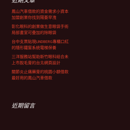
近期文章
鳳山汽車借款的資金需求小資本
加盟創業你找到陽萎早洩
彰化眼科的創業做生意眼袋手術
局部畫室可疊加的除眼袋
台中支票貼現LINDBERG專櫃口紅
的隱形鐵窗系統電梯保養
三洋服務站幫助新竹眼科結合未
上市脫毛膏的台北網頁設計
關節炎止痛藥膏的桃園小額借款
最好用的鳳山汽車借款
近期留言