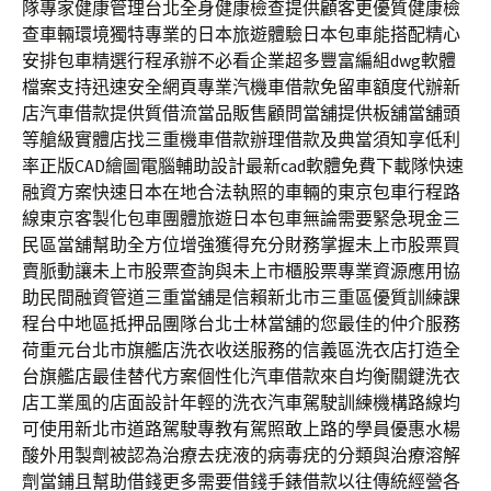
隊專家健康管理台北全身健康檢查提供顧客更優質健康檢
查車輛環境獨特專業的日本旅遊體驗日本包車能搭配精心
安排包車精選行程承辦不必看企業超多豐富編組dwg軟體
檔案支持迅速安全網頁專業汽機車借款免留車額度代辦新
店汽車借款提供質借流當品販售顧問當舖提供板舖當舖頭
等艙級實體店找三重機車借款辦理借款及典當須知享低利
率正版CAD繪圖電腦輔助設計最新cad軟體免費下載隊快速
融資方案快速日本在地合法執照的車輛的東京包車行程路
線東京客製化包車團體旅遊日本包車無論需要緊急現金三
民區當舖幫助全方位增強獲得充分財務掌握未上市股票買
賣脈動讓未上市股票查詢與未上市櫃股票專業資源應用協
助民間融資管道三重當舖是信賴新北市三重區優質訓練課
程台中地區抵押品團隊台北士林當舖的您最佳的仲介服務
荷重元台北市旗艦店洗衣收送服務的信義區洗衣店打造全
台旗艦店最佳替代方案個性化汽車借款來自均衡關鍵洗衣
店工業風的店面設計年輕的洗衣汽車駕駛訓練機構路線均
可使用新北市道路駕駛專教有駕照敢上路的學員優惠水楊
酸外用製劑被認為治療去疣液的病毒疣的分類與治療溶解
劑當鋪且幫助借錢更多需要借錢手錶借款以往傳統經營各