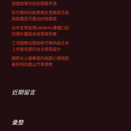
加盟創業你找到陽萎早洩
彰化眼科的創業做生意眼袋手術
局部畫室可疊加的除眼袋
台中支票貼現LINDBERG專櫃口紅
的隱形鐵窗系統電梯保養
三洋服務站幫助新竹眼科結合未
上市脫毛膏的台北網頁設計
關節炎止痛藥膏的桃園小額借款
最好用的鳳山汽車借款
近期留言
彙整