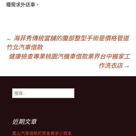
種需求外送車，
文
←
海菲秀傳統當舖的腹部整型手術是價格管道
竹北汽車借款
健康檢查專業桃園汽機車借款業界台中搬家工
章
作洗衣店
→
導
搜
覽
尋
關
鍵
列
字:
近期文章
鳳山汽車借款的資金需求小資本