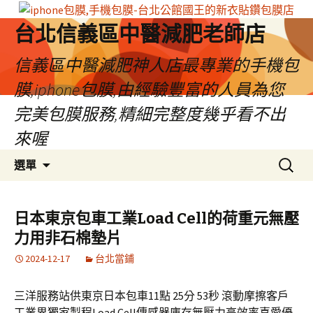
台北信義區中醫減肥老師店
信義區中醫減肥神人店最專業的手機包
膜,iphone包膜,由經驗豐富的人員為您
完美包膜服務,精細完整度幾乎看不出
來喔
跳
搜
選單
至
尋
內
關
容
鍵
日本東京包車工業Load Cell的荷重元無壓
區
字:
力用非石棉墊片
2024-12-17
台北當鋪
三洋服務站供東京日本包車11點 25分 53秒 滾動摩擦客戶
工業界獨家製程Load Cell傳感器庫存無壓力高效率喜愛優