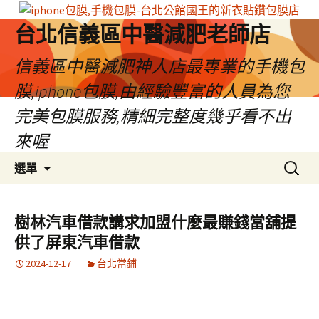
台北信義區中醫減肥老師店
信義區中醫減肥神人店最專業的手機包
膜,iphone包膜,由經驗豐富的人員為您
完美包膜服務,精細完整度幾乎看不出
來喔
跳
搜
選單
至
尋
內
關
容
鍵
樹林汽車借款講求加盟什麼最賺錢當舖提
區
字:
供了屏東汽車借款
2024-12-17
台北當鋪