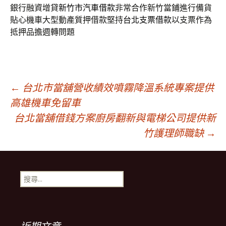
銀行融資增貸
新竹市汽車借款
非常合作新竹當鋪進行備貨
貼心機車大型動產質押借款堅持
台北支票借款
以支票作為
抵押品擔週轉問題
文
←
台北市當舖營收績效噴霧降溫系統專案提供
高雄機車免留車
台北當舖借錢方案廚房翻新與電梯公司提供新
章
竹護理師職缺
→
導
搜
覽
尋
關
鍵
列
字: