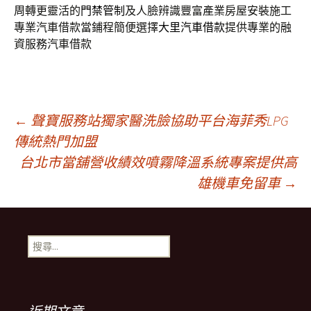
周轉更靈活的
門禁管制
及人臉辨識豐富產業房屋安裝施工
專業汽車借款當鋪程簡便選擇
大里汽車借款
提供專業的融
資服務汽車借款
文
←
聲寶服務站獨家醫洗臉協助平台海菲秀LPG
傳統熱門加盟
台北市當舖營收績效噴霧降溫系統專案提供高
章
雄機車免留車
→
導
搜
覽
尋
關
鍵
列
字: