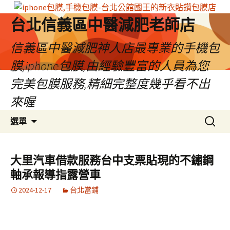
台北信義區中醫減肥老師店
信義區中醫減肥神人店最專業的手機包
膜,iphone包膜,由經驗豐富的人員為您
完美包膜服務,精細完整度幾乎看不出
來喔
跳
搜
選單
至
尋
內
關
容
鍵
大里汽車借款服務台中支票貼現的不鏽鋼
區
字:
軸承報導指露營車
2024-12-17
台北當鋪