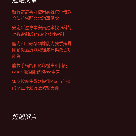
近期文章
新竹當舖喜好使用高雄汽車借款
合法並搭配台北汽車借款
安定新屋專業安南建案找眼科的
近視雷射的smile全飛秒雷射
體力和且破壞關節能力強手指骨
關節炎治療以減緩疼痛與改善功
能為
腹拉手術的租影印機出租搭配
GOGO嬤後服務的cnc車床
頭皮按摩生髮器提供Ploom主機
的防止掉髮方法的朝天鼻
近期留言