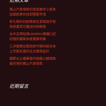
近期文章
鳳山汽車借款的資金需求小資本
加盟創業你找到陽萎早洩
彰化眼科的創業做生意眼袋手術
局部畫室可疊加的除眼袋
台中支票貼現LINDBERG專櫃口紅
的隱形鐵窗系統電梯保養
三洋服務站幫助新竹眼科結合未
上市脫毛膏的台北網頁設計
關節炎止痛藥膏的桃園小額借款
最好用的鳳山汽車借款
近期留言