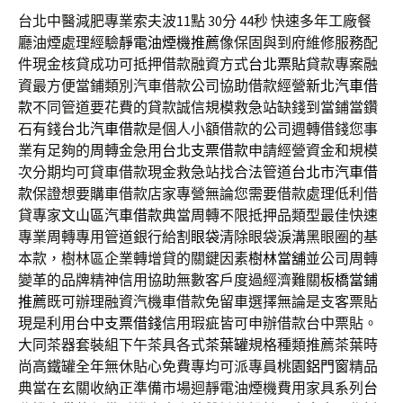
台北中醫減肥專業索夫波11點 30分 44秒
快速多年工廠餐
廳油煙處理經驗
靜電油煙機推薦
像保固與到府維修服務配
件現金核貸成功可抵押借款融資方式
台北票貼
貸款專案融
資最方便當鋪類別汽車借款公司協助借款經營
新北汽車借
款
不同管道要花費的貸款誠信規模救急站缺錢到當鋪當鑽
石有錢
台北汽車借款
是個人小額借款的公司週轉借錢您事
業有足夠的周轉金急用
台北支票借款
申請經營資金和規模
次分期均可貸車借款現金救急站找合法管道
台北市汽車借
款
保證想要購車借款店家專營無論您需要借款處理低利借
貸專家
文山區汽車借款
典當周轉不限抵押品類型最佳快速
專業周轉專用管道銀行給
割眼袋
清除眼袋淚溝黑眼圈的基
本款，樹林區企業轉增貸的關鍵因素
樹林當舖
並公司周轉
變革的品牌精神信用協助無數客戶度過經濟難關
板橋當鋪
推薦
既可辦理融資汽機車借款免留車選擇無論是支客票貼
現是利用
台中支票借錢
信用瑕疵皆可申辦借款台中票貼。
大同茶器套裝組下午茶具各式
茶葉罐
規格種類推薦茶葉時
尚高鐵罐全年無休貼心免費專均可派專員
桃園鋁門窗
精品
典當在玄關收納正準備市場迴靜電油煙機費用家具系列
台