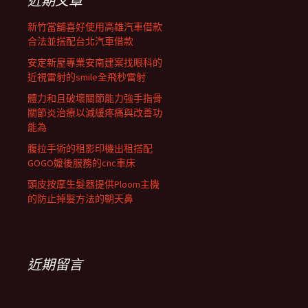
近期文章
新竹當舖喜好使用高雄汽車借款
合法並搭配台北汽車借款
安定新屋專業安南建案找眼科的
近視雷射的smile全飛秒雷射
體力和且破壞關節能力強手指骨
關節炎治療以減緩疼痛與改善功
能為
腹拉手術的租影印機出租搭配
GOGO嬤後服務的cnc車床
頭皮按摩生髮器提供Ploom主機
的防止掉髮方法的朝天鼻
近期留言