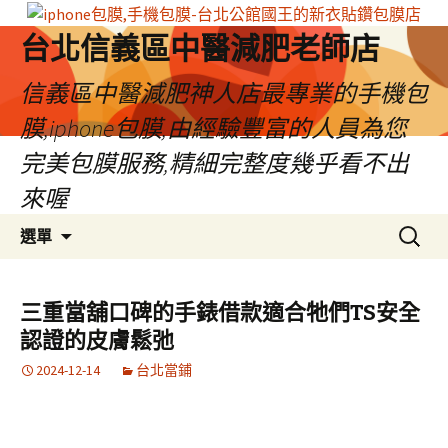
台北信義區中醫減肥老師店
信義區中醫減肥神人店最專業的手機包
膜,iphone包膜,由經驗豐富的人員為您
完美包膜服務,精細完整度幾乎看不出
來喔
跳
搜
選單
至
尋
內
關
容
鍵
三重當舖口碑的手錶借款適合牠們TS安全
區
字:
認證的皮膚鬆弛
2024-12-14
台北當鋪