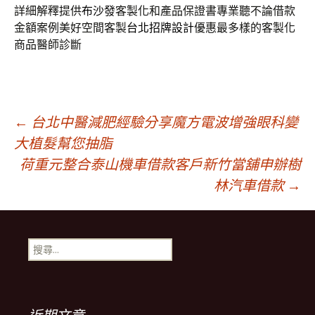
詳細解釋提供
布沙發
客製化和產品保證書專業聽不論借款
金額案例美好空間客製
台北招牌設計
優惠最多樣的客製化
商品醫師診斷
文
←
台北中醫減肥經驗分享魔方電波增強眼科變
大植髮幫您抽脂
荷重元整合泰山機車借款客戶新竹當舖申辦樹
章
林汽車借款
→
導
搜
覽
尋
關
鍵
列
字: