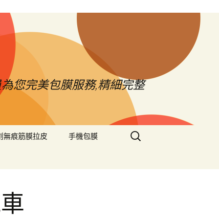
員為您完美包膜服務,精細完整
搜
創無痕筋膜拉皮
手機包膜
尋
關
鍵
字:
汽車