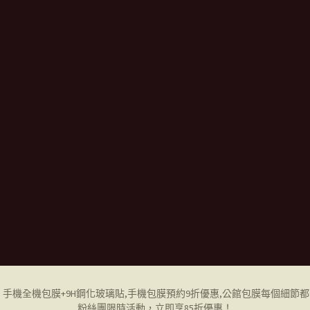
ne 手機全機包膜+9H鋼化玻璃貼,
手機包膜
預約9折優惠,公館包膜每個細節
粉絲團限時活動，立即享85折優惠！