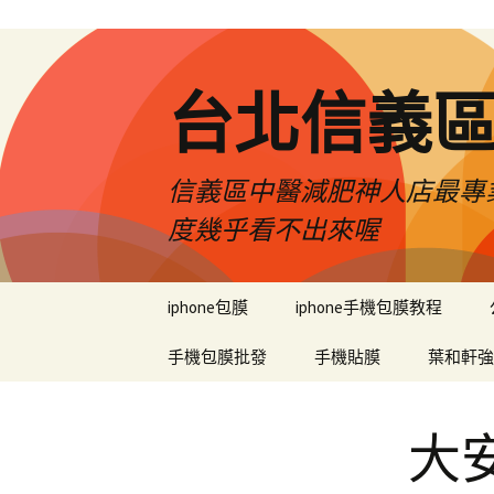
台北信義
信義區中醫減肥神人店最專業
度幾乎看不出來喔
跳
iphone包膜
iphone手機包膜教程
至
內
手機包膜批發
手機貼膜
葉和軒強
容
區
大