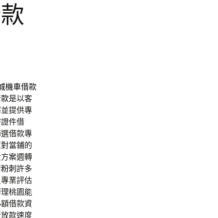
借款
城機車借款
借款
是以客
擇並提供專
密證件借
篩選借款專
眾對當鋪的
金方案週轉
清粉刺
許多
員專業評估
辦理桃園能
小額借款資
行放款速度