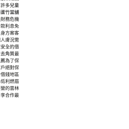
有許多
兒童
轉
蘆竹當舖
決財務危機
借款利息免
量身方案客
個人膚況需
您安全的借
求
去角質
最
推薦
為了保
客戶絕對保
力借錢地區
為低利燃眉
經營的雲林
分享合作最