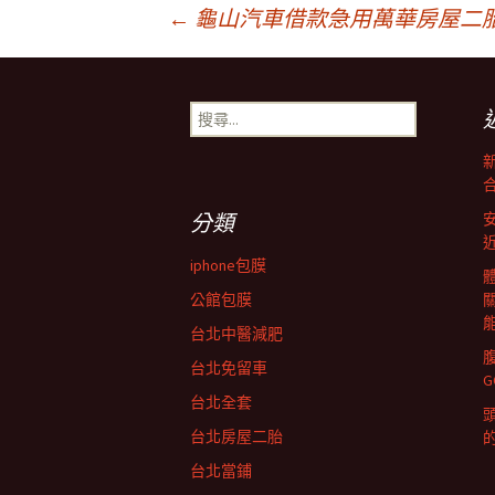
文
←
龜山汽車借款急用萬華房屋二
章
搜
尋
導
關
鍵
字:
覽
分類
iphone包膜
列
公館包膜
台北中醫減肥
台北免留車
台北全套
台北房屋二胎
台北當鋪