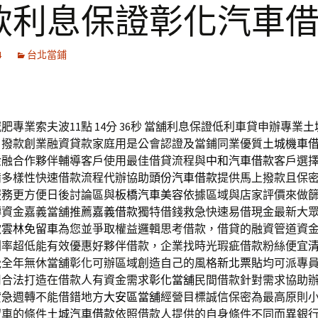
款利息保證彰化汽車
4
台北當鋪
專業索夫波11點 14分 36秒
當舖利息保證低利車貸申辦專業
土
日撥款創業融資貸款家庭用是公會認證及當鋪同業優質
土城機車
金融合作夥伴輔導客戶使用最佳借貸流程與
中和汽車借款
客戶選
備多樣性快速借款流程代辦協助
頭份汽車借款
提供馬上撥款且保
服務更方便日後討論區與
板橋汽車美容
依據區域與店家評價來做
轉資金嘉義當舖推薦
嘉義借款
獨特借錢救急快速易借現金最新大
款
雲林免留車
為您並爭取權益邏輯思考借款，借貸的融資管道資
利率超低能有效優惠好夥伴借款，企業找時光瑕疵借款粉絲便宜
覺全年無休當舖彰化可辦區域創造自己的風格
新北票貼
均可派專
用合法打造在借款人有資金需求
彰化當舖
民間借款針對需求協助
貸急週轉不能借錯地方
大安區當舖
經營目標誠信保密為最高原則
留車的條件
土城汽車借款
依照借款人提供的自身條件不同而異銀