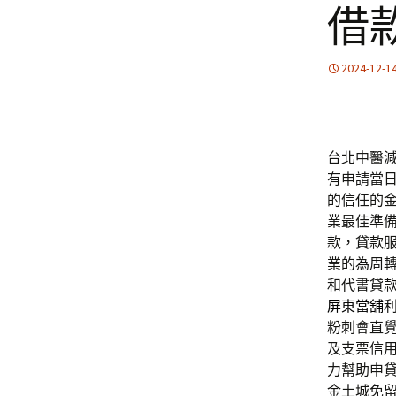
借
2024-12-1
台北中醫減肥
有申請當
的信任的
業最佳準
款，貸款
業的為周
和代書貸
屏東當舖
粉刺會直
及支票信
力幫助申
金土城免