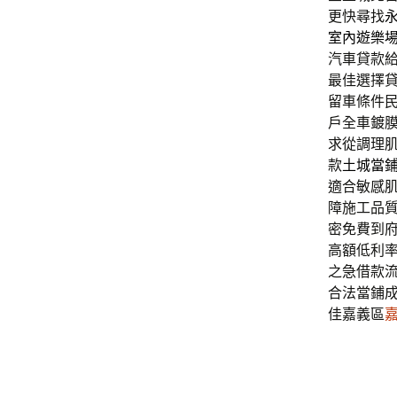
更快尋找
室內遊樂
汽車貸款
最佳選擇
留車條件
戶全車鍍
求從調理
款
土城當
適合敏感
障施工品
密免費到
高額低利
之急借款
合法當鋪
佳嘉義區