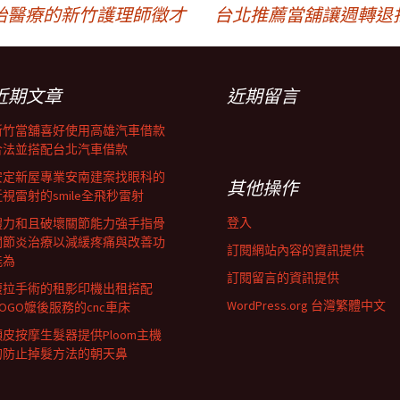
胎醫療的新竹護理師徵才
台北推薦當舖讓週轉退
近期文章
近期留言
新竹當舖喜好使用高雄汽車借款
合法並搭配台北汽車借款
安定新屋專業安南建案找眼科的
其他操作
近視雷射的smile全飛秒雷射
登入
體力和且破壞關節能力強手指骨
關節炎治療以減緩疼痛與改善功
訂閱網站內容的資訊提供
能為
訂閱留言的資訊提供
腹拉手術的租影印機出租搭配
WordPress.org 台灣繁體中文
GOGO嬤後服務的cnc車床
頭皮按摩生髮器提供Ploom主機
的防止掉髮方法的朝天鼻