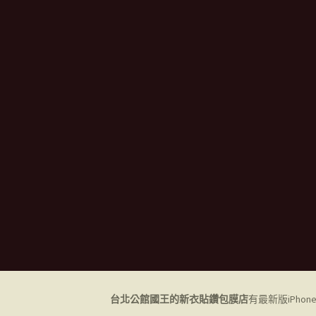
台北公館國王的新衣貼鑽包膜店
有最新版iPho