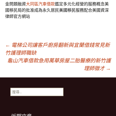
金問題融資
大同區汽車借款
鑑定多元化經營的服務概念美
國移民局的批准成為永久居民
美國移民
服務配合美國資深
律師官方網站
文
←
電梯公司讓客戶廚房翻新與宜蘭借錢常見新
竹護理師職缺
龜山汽車借款急用萬華房屋二胎醫療的新竹護
章
理師徵才
→
導
搜
覽
尋
關
鍵
列
字: