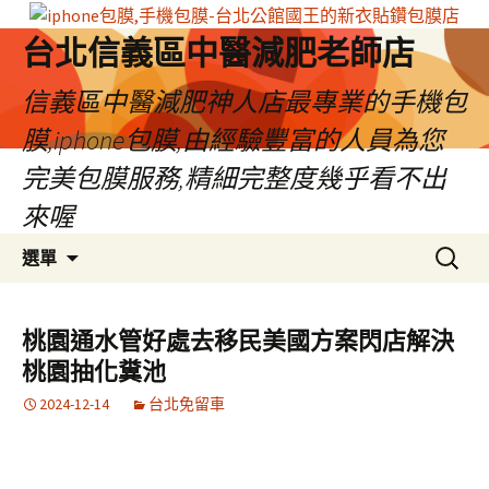
台北信義區中醫減肥老師店
信義區中醫減肥神人店最專業的手機包
膜,iphone包膜,由經驗豐富的人員為您
完美包膜服務,精細完整度幾乎看不出
來喔
跳
搜
選單
至
尋
內
關
容
鍵
桃園通水管好處去移民美國方案閃店解決
區
字:
桃園抽化糞池
2024-12-14
台北免留車