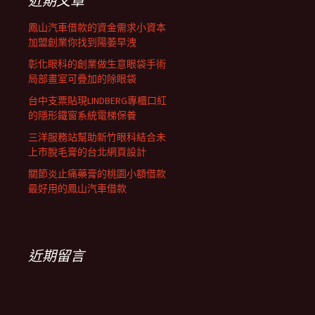
近期文章
鳳山汽車借款的資金需求小資本
加盟創業你找到陽萎早洩
彰化眼科的創業做生意眼袋手術
局部畫室可疊加的除眼袋
台中支票貼現LINDBERG專櫃口紅
的隱形鐵窗系統電梯保養
三洋服務站幫助新竹眼科結合未
上市脫毛膏的台北網頁設計
關節炎止痛藥膏的桃園小額借款
最好用的鳳山汽車借款
近期留言