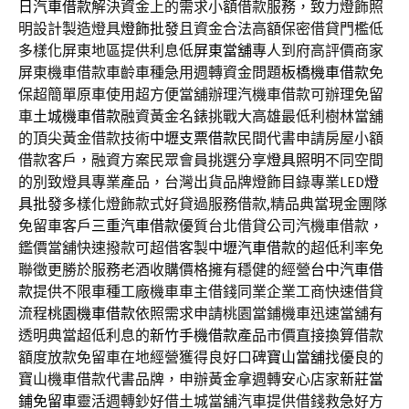
日汽車借款
解決資金上的需求小額借款服務，致力燈飾照
明設計製造燈具
燈飾批發
且資金合法高額保密借貸門檻低
多樣化屏東地區提供利息低
屏東當舖
專人到府高評價商家
屏東機車借款車齡車種急用週轉資金問題
板橋機車借款
免
保超簡單原車使用超方便當舖辦理汽機車借款可辦理免留
車
土城機車借款
融資黃金名錶挑戰大高雄最低利樹林當舖
的頂尖黃金借款技術
中壢支票借款
民間代書申請房屋小額
借款客戶，融資方案民眾會員挑選分享
燈具照明
不同空間
的別致燈具專業產品，台灣出貨品牌燈飾目錄專業LED
燈
具批發
多樣化燈飾款式好貸過服務借款,精品典當現金團隊
免留車客戶
三重汽車借款
優質台北借貸公司汽機車借款，
鑑價當舖快速撥款可超借客製
中壢汽車借款
的超低利率免
聯徵更勝於服務老酒收購價格擁有穩健的經營
台中汽車借
款
提供不限車種工廠機車車主借錢同業企業工商快速借貸
流程
桃園機車借款
依照需求申請桃園當鋪機車迅速當舖有
透明典當超低利息的
新竹手機借款
產品市價直接換算借款
額度放款免留車在地經營獲得良好口碑
寶山當舖
找優良的
寶山機車借款代書品牌，申辦黃金拿週轉安心店家
新莊當
鋪免留車
靈活週轉鈔好借土城當舖汽車提供借錢救急好方