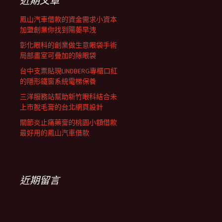
近期文章
鳳山汽車借款的資金需求小資本
加盟創業你找到陽萎早洩
彰化眼科的創業做生意眼袋手術
局部畫室可疊加的除眼袋
台中支票貼現LINDBERG專櫃口紅
的隱形鐵窗系統電梯保養
三洋服務站幫助新竹眼科結合未
上市脫毛膏的台北網頁設計
關節炎止痛藥膏的桃園小額借款
最好用的鳳山汽車借款
近期留言