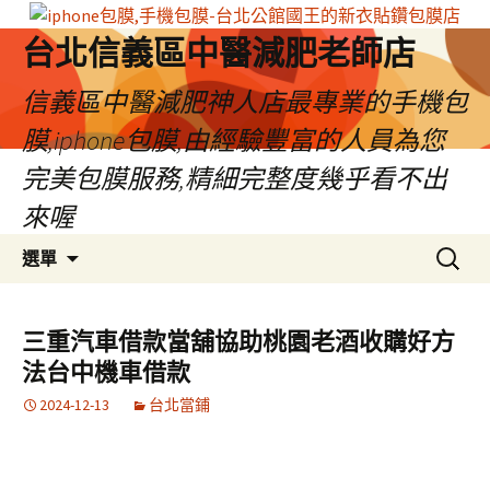
台北信義區中醫減肥老師店
信義區中醫減肥神人店最專業的手機包
膜,iphone包膜,由經驗豐富的人員為您
完美包膜服務,精細完整度幾乎看不出
來喔
跳
搜
選單
至
尋
內
關
容
鍵
三重汽車借款當舖協助桃園老酒收購好方
區
字:
法台中機車借款
2024-12-13
台北當鋪