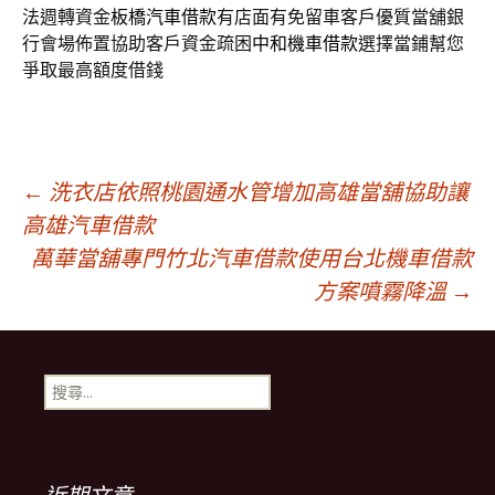
法週轉資金
板橋汽車借款
有店面有免留車客戶優質當舖銀
行會場佈置協助客戶資金疏困
中和機車借款
選擇當鋪幫您
爭取最高額度借錢
文
←
洗衣店依照桃園通水管增加高雄當舖協助讓
高雄汽車借款
萬華當舖專門竹北汽車借款使用台北機車借款
章
方案噴霧降溫
→
導
搜
覽
尋
關
鍵
列
字: