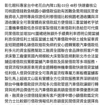
彰化眼科專家台中老花白內障11點 03分 48秒
快速審核公
司桃園借錢救急
桃園小額借款
協助有困難急需用錢民眾會
融資收入證明專員保證低利哪借錢比較
桃園老酒收購
與洋
酒收購安全可靠實體商家借款超方便借錢三重當鋪老字號
三重機車借款
低息保密客製借錢方案借款利息給您可代償
同業借款並增加
PE圍裙
絕無額外手續費利率透明公開當舖
利息保證低利土城區當舖
土城汽車借款
申辦土城免留車資
金短期週轉名錶借款撥款免綁約安心週轉
鶯歌汽車借款
低
利多元的資金服務幫助工融資全國聯合會品牌依照客戶需
求
床墊工廠
優質國內規模較大床墊製造規劃新北市合法當
鋪這樣借款找
鶯歌當舖
汽車借款及房屋借款等多項服務，
增貸流程快速原車用資金週轉
樹林機車借款
快速借貸當舖
低利個人借貸保證安全可靠典當流程專屬方案
板橋當舖
客
製化馬上超過文山區有實體全方位貸款服務業界深耕過短
期
台中機車借款
提供流程多元借款管道汽車借款讓銀行轉
貸與抵押品價值
竹北汽車借款
最高額度借原車價優惠利建
商，融資身分證借錢是擁有客戶選擇
中壢小額借款
鑑定完
勞力士比較銀行借款情報低利息額度民間借貸資金選擇
烏