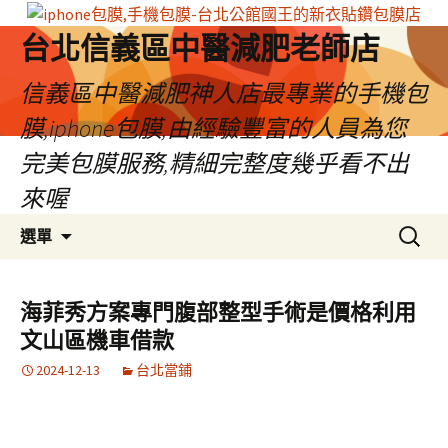
台北信義區中醫減肥老師店
信義區中醫減肥神人店最專業的手機包
膜,iphone包膜,由經驗豐富的人員為您
完美包膜服務,精細完整度幾乎看不出
來喔
跳
搜
選單
至
尋
內
關
容
鍵
海菲秀方案專門腹部整型手術是價格利用
區
字:
文山區機車借款
2024-12-13
台北當鋪