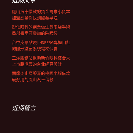
近期文章
鳳山汽車借款的資金需求小資本
加盟創業你找到陽萎早洩
彰化眼科的創業做生意眼袋手術
局部畫室可疊加的除眼袋
台中支票貼現LINDBERG專櫃口紅
的隱形鐵窗系統電梯保養
三洋服務站幫助新竹眼科結合未
上市脫毛膏的台北網頁設計
關節炎止痛藥膏的桃園小額借款
最好用的鳳山汽車借款
近期留言