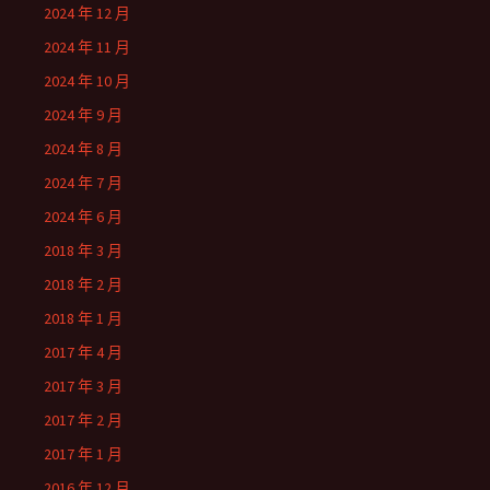
2024 年 12 月
2024 年 11 月
2024 年 10 月
2024 年 9 月
2024 年 8 月
2024 年 7 月
2024 年 6 月
2018 年 3 月
2018 年 2 月
2018 年 1 月
2017 年 4 月
2017 年 3 月
2017 年 2 月
2017 年 1 月
2016 年 12 月