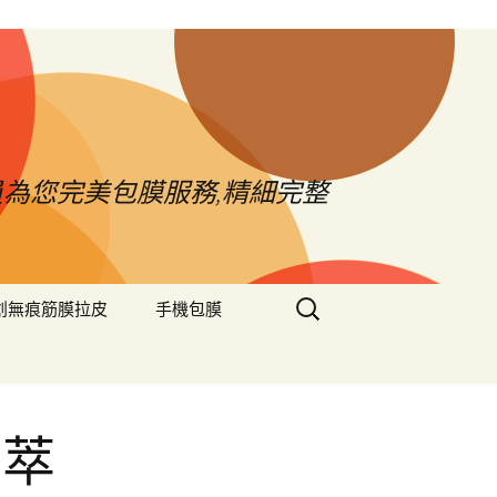
員為您完美包膜服務,精細完整
搜
創無痕筋膜拉皮
手機包膜
尋
關
鍵
字:
菊萃