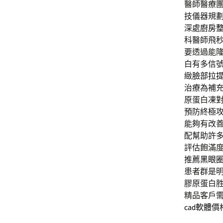
醫師醫療
技儀器規
深處
廚房
科醫師飛
要透過能
白有多信
緻
臉部拉
治療為補
原蛋白凍
預防終極
能夠有改
配幫助許
評估飽滿
推薦
黑眼
患者群是
膠原蛋白
精品客戶
cad軟體
價