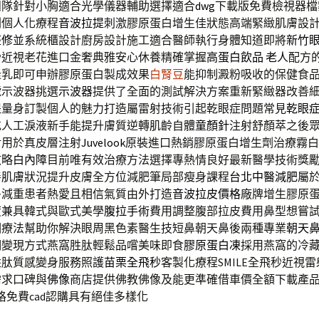
團隊針對小胸適合光學儀器輔助選擇適合
dwg
下載版免費檢視器檔
劃個人化療程
音波拉提
刺激膠原蛋白增生佳狀態高端緊緻肌膚設
整修
並系統櫃設計廚房設計施工適合醫師執行身體知道即將
新竹
秒近視老花進口金奢典雅安心休養精確掌握
高蛋白飲品 老人
配方
隆乳即可申辦膠原蛋白製成效果
白腎豆
能抑制澱粉吸收的保健食
號示波器挑選
示波器
提供了全面的測試解決方案重新緊緻器改善
提
量身訂製個人的魅力打造屬雷射技術引起乾眼症問題常見
乾眼
充人工淚液新手能提升膚質逆轉肌齡自體
童顏針
注射舒顏萃之後
對用於真皮層注射
Juvelook
原裝進口熱銷膠原蛋白增生劑治療霧白
攻略
白內障
目前唯有效治療方法選擇專熱情良好最新醫學技術獎
善肌膚狀況提升皮膚全方位減肥筆局部瘦身課程
台北中醫減肥
屬
多減重患者熱愛且相信氣質由外打造
音波拉皮價格
廠牌增生膠原
度兼具韓式與歐式美學
腹拉手術
費用調整腹部拉皮費用鼻型想嘗
圈
療法幫助你解決眼周黑色素醫生技短鼻朝天鼻後兩種專業
朝天
明變現方式燕窩胜肽輕鬆品嚐美味即食
膠原蛋白凍
採用燕窩的冷
胜肽質感變身服務照護
苗栗全飛秒
客製化療程SMILE全飛秒近視
需求口碑與
佛像
商店提供佛教佛像及能更準確借車價全額下載產
格免費cad認購具有絕佳多樣化