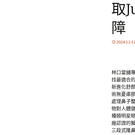
取J
障
2024-12-1
林口當舖專屬
找最適合
新進化舒
術無憂慮
處理
鼻子
物對人體
種類明星
廠認證的
三段式隆