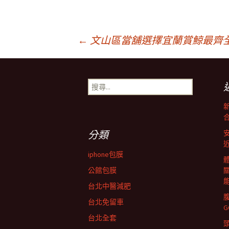
文
←
文山區當舖選擇宜蘭賞鯨最齊
章
搜
尋
導
關
鍵
字:
覽
分類
iphone包膜
列
公館包膜
台北中醫減肥
台北免留車
台北全套