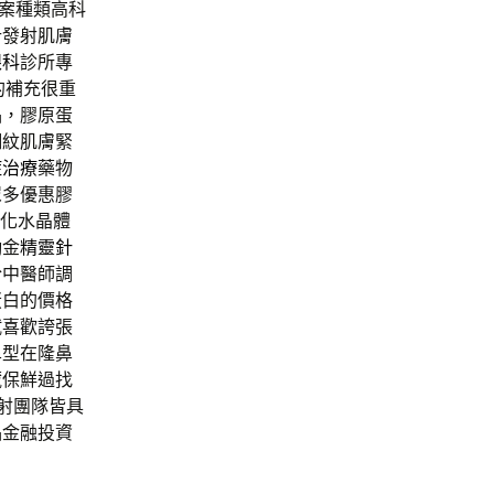
案種類高科
計發射肌膚
眼科
診所專
的補充很重
品，膠原蛋
細紋肌膚緊
症治療
藥物
眾多優惠膠
化水晶體
勵金
精靈針
於中醫師調
蛋白的價格
試喜歡誇張
鼻
型在隆鼻
藏保鮮過找
雷射團隊皆具
品金融投資