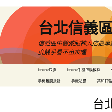
台北信義
信義區中醫減肥神人店最專業
度幾乎看不出來喔
跳
iphone包膜
iphone手機包膜教程
至
內
手機包膜批發
手機貼膜
葉和軒強
容
區
台