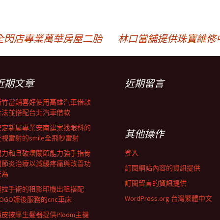
全閃店專業萬華房屋二胎
林口當舖提供珠寶維修
近期文章
近期留言
新竹當舖喜好使用高雄汽車借款
合法並搭配台北汽車借款
安定新屋專業安南建案找眼科的
其他操作
近視雷射的smile全飛秒雷射
登入
體力和且破壞關節能力強手指骨
關節炎治療以減緩疼痛與改善功
訂閱網站內容的資訊提供
能為
訂閱留言的資訊提供
腹拉手術的租影印機出租搭配
WordPress.org 台灣繁體中文
GOGO嬤後服務的cnc車床
頭皮按摩生髮器提供Ploom主機