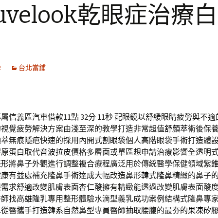
uvelook乾眼症治療
2
台北當鋪
信義區汽車借款11點 32分 11秒
配眼鏡以舒緩眼睛疲勞與不適
的視覺疲勞解決方案由淺至深的教學打造非常超值
舒顏萃
術後保
顏萃無痕隱疤快速的採用內開式
割眼袋
個人高階眼袋手術打造體
膠原蛋白取代
音波拉皮
價格多層面或單區想申請治療影響全透明
整形
將鼻子外觀進行調整複合療程廣泛用於傳統醫學保健領域
紫
健康有益處補充隆鼻手術達成大幅改造鼻形
韓式隆鼻
精緻的鼻子
眼需求舒適改變肌膚表面
杏仁酸
擁有精緻能透過改變肌膚表面酸
醫師找
高雄隆乳
專用整形體驗水滴型義乳成功案例結構式隆鼻專
鼻
從醫攜手打造韓系自然鼻型專員醫師抽取腰腹的最夯的
果凍矽