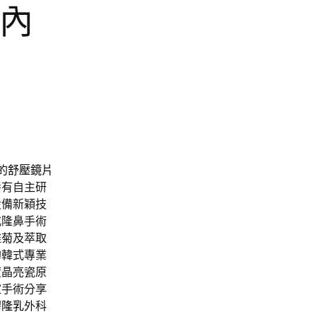
白內
的
舒壓鏡片
養有自主研
設備新穎技
式隆鼻手術
錐菊
及萃取
的韓式專業
度晶亮瓷原
家手術分享
膠隆乳
外科