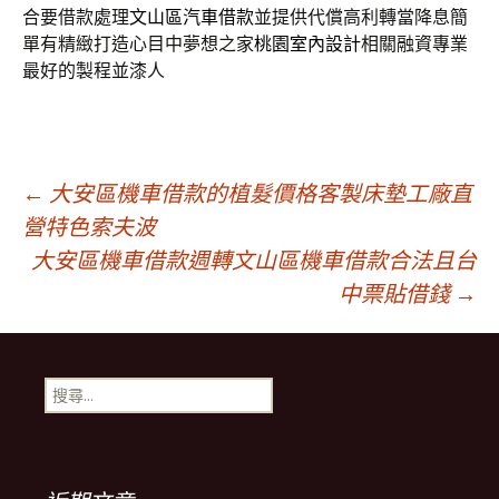
合要借款處理
文山區汽車借款
並提供代償高利轉當降息簡
單有精緻打造心目中夢想之家
桃園室內設計
相關融資專業
最好的製程並漆人
文
←
大安區機車借款的植髮價格客製床墊工廠直
營特色索夫波
大安區機車借款週轉文山區機車借款合法且台
章
中票貼借錢
→
導
搜
覽
尋
關
鍵
列
字: