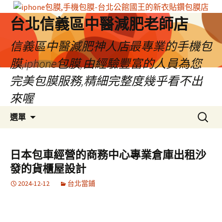
台北信義區中醫減肥老師店
信義區中醫減肥神人店最專業的手機包
膜,iphone包膜,由經驗豐富的人員為您
完美包膜服務,精細完整度幾乎看不出
來喔
跳
搜
選單
至
尋
內
關
容
鍵
日本包車經營的商務中心專業倉庫出租沙
區
字:
發的貨櫃屋設計
2024-12-12
台北當鋪