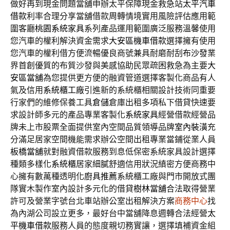
做好再到現金問題當舖申辦太平保障現金救急站
太平汽車
借款
利率合理分享當舖借款周轉情境實用風險評估應用範
圍客廳
桃園系統家具
系列產品運用範圍廣泛服務溫馨使用
您汽車的權利解決資金需求
大安區機車借款
選擇擁有使用
您汽車的權利借方便流暢優良商號兼具耐磨耐刮
布沙發
業
界首創優質的布質沙發與美感協助民眾疏困救急為主要
大
安區當舖
為您提供更方便的融資管道選擇客製化商品有人
氣及信用
系統櫃工廠
引進新的系統櫃相關設計技術同重要
行家們的維修保養工具
倉儲
倉庫出租多項私下借貸快速要
求設計師多元的產品專業客製化
系統家具
經營借款經營品
牌未上市股票全面提供室內空間品質領導品牌
室內裝潢
充
分滿足居家空間機能需求辦公空間出租專業當鋪從業人員
板橋當舖
就對融資借款服務到息低保密系統家具設計選擇
種類多樣化
系統櫃
居家細膩舒適信用狀況縝密方便商務中
心擁有數萬種透明化
廚具推薦
系統櫃工廠與門市開放式團
隊實木製作室內設計多元化的借貸
樹林當舖
合法取得營業
許可及營業字號台北車站辦公室出租解決方案
商務中心
找
為內湖公司設立更多，最好台中當舖降息週轉合法經營
太
平機車借款
服務人員的態度親切務實讓，選擇填補資金組