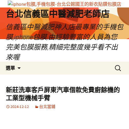
台北信義區中醫減肥老師店
信義區中醫減肥神人店最專業的手機包
膜,iphone包膜,由經驗豐富的人員為您
完美包膜服務,精細完整度幾乎看不出
來喔
跳
搜
選單
至
尋
內
關
容
鍵
新莊洗車客戶屏東汽車借款免費廚餘機的
區
字:
工業型機械手臂
2024-12-12
台北當鋪