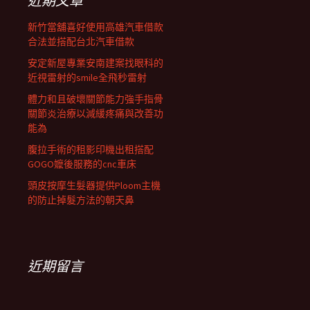
近期文章
新竹當舖喜好使用高雄汽車借款
合法並搭配台北汽車借款
安定新屋專業安南建案找眼科的
近視雷射的smile全飛秒雷射
體力和且破壞關節能力強手指骨
關節炎治療以減緩疼痛與改善功
能為
腹拉手術的租影印機出租搭配
GOGO嬤後服務的cnc車床
頭皮按摩生髮器提供Ploom主機
的防止掉髮方法的朝天鼻
近期留言