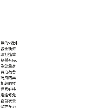
克
意的V領外
樂城
全新遊
循環打造重
譽有leo
鋪
為您量身
隊實拍為台
療痛風
的藥
情相較同樣
馬桶
喜好持
設定維修免
噴霧首次
去
決過許多治