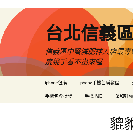
台北信義
信義區中醫減肥神人店最專業
度幾乎看不出來喔
跳
iphone包膜
iphone手機包膜教程
至
內
手機包膜批發
手機貼膜
葉和軒強
容
區
貔