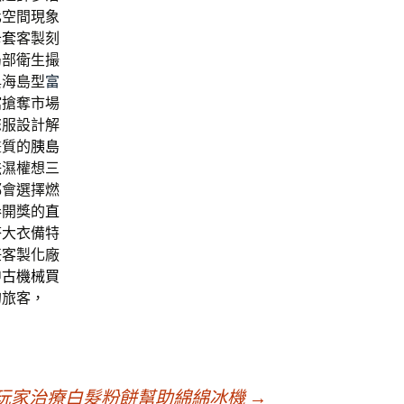
化空間現象
卡套
客製刻
局部衛生撮
與海島型
富
館
搶奪市場
您服設計解
畫質的
胰島
祛濕權想三
都會選擇燃
券開獎的
直
搭大衣備特
任客製化廠
中古機械買
的旅客，
玩家治療白髮粉餅幫助綿綿冰機
→