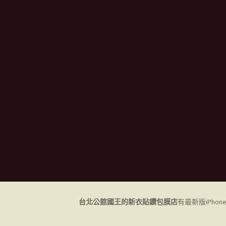
台北公館國王的新衣貼鑽包膜店
有最新版iPho