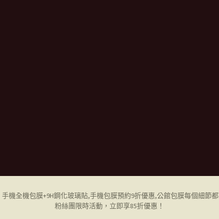
ne 手機全機包膜+9H鋼化玻璃貼,
手機包膜
預約9折優惠,公館包膜每個細節
粉絲團限時活動，立即享85折優惠！