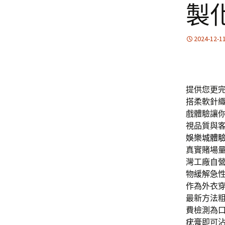
製
2024-12-1
提供您更
搭柔軟針
戲體驗讓
視品質與
娛樂城體
真實賭場
灣工廠自
物緩解急
作為外衣
最新方法
費檢測為
疣膏
即可