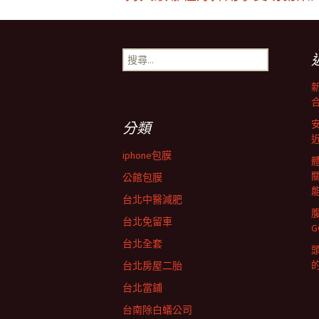
文
章
搜
尋
導
關
鍵
字:
覽
分類
iphone包膜
列
公館包膜
台北中醫減肥
台北免留車
台北全套
台北房屋二胎
台北當鋪
台南除白蟻公司