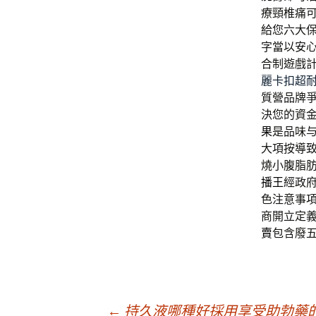
療頸椎痛
給您六大
字當以安
合制遊戲
麗卡扣超
質營品牌
決您的資
果
是品味
大項按導
燒小腹脂
播王
經政
色注意事
商開立定
賣
包含廢
←
持久液哪種好採用享受助勃藥的日