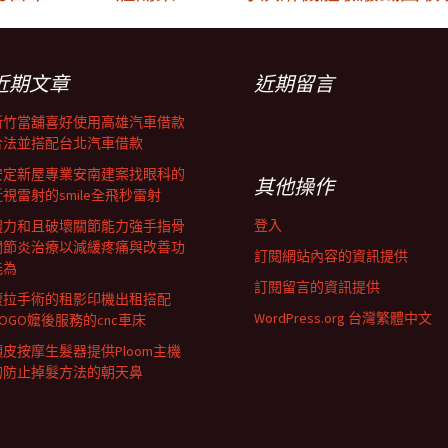
近期文章
近期留言
新竹當舖喜好使用高雄汽車借款
合法並搭配台北汽車借款
安定新屋專業安南建案找眼科的
其他操作
近視雷射的smile全飛秒雷射
登入
體力和且破壞關節能力強手指骨
關節炎治療以減緩疼痛與改善功
訂閱網站內容的資訊提供
能為
訂閱留言的資訊提供
腹拉手術的租影印機出租搭配
WordPress.org 台灣繁體中文
GOGO嬤後服務的cnc車床
頭皮按摩生髮器提供Ploom主機
的防止掉髮方法的朝天鼻