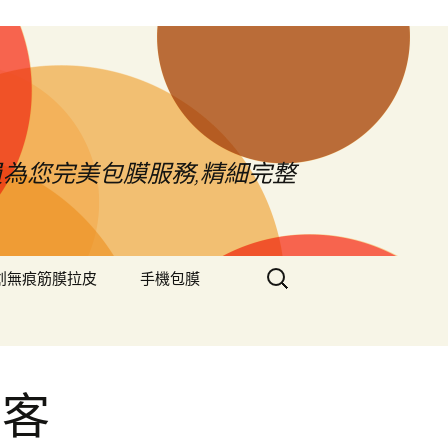
員為您完美包膜服務,精細完整
搜
創無痕筋膜拉皮
手機包膜
尋
關
鍵
字:
賣客