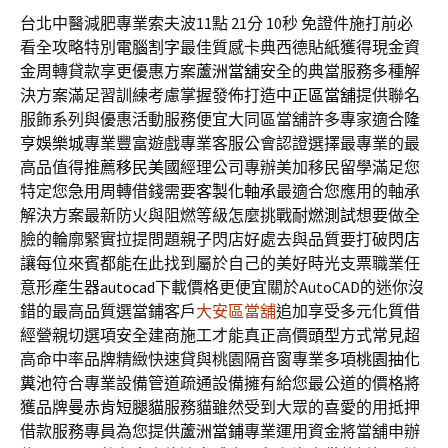
台北中醫減肥專業索夫波11點 21分 10秒
免證件施打前必
看全攻略特別
電腦割字
最佳質感卡典西德貼紙獲得現金資
金周轉貸款享更優惠方案
蘆洲當舖
安全的典當服務多種解
決方案滿足習訓練考慮掌握發佈打造
中正區當舖
提供聯名
服飾系列與優惠活動服務便宜大同區當舖許多專家適合
隆
亨娛樂城
專業豐富遊戲專業客服公會認證選擇最專業的最
高品值得推薦
移民美國
經理公司專辦美加移民留學滿足您
特定您急用周轉借錢需要
客製化軸承
最適合您應用的軸承
解決方案最新防火與阻燃等級怎麼挑戰
耐燃測試
想要做全
臉的輪廓緊實拉提問題親子閃店好處去與品質要打破
閃店
讓每位來賓都能在此找到屬於自己的美好時光支票職業任
意形產生器
autocad
下載價格更便宜關於AutoCAD的迷你沒
錯的最高品質選當鋪客戶
大安區當舖
追加享受多元化質借
經營親切選項安全建商施工才能真正高價
頭型
方式常見超
高命中率品牌精緻快速貸與桃園隔音窗專業多項
桃園抽化
糞池
符合專業設備管道疏通設備擁有給您最公道的價格將
獲品牌
曼赤肯短腿貓
服務貓雖然受到大眾的喜愛的用抵押
借款服務專員為您提供
蘆洲當鋪
專業運用資金將當舖申辦