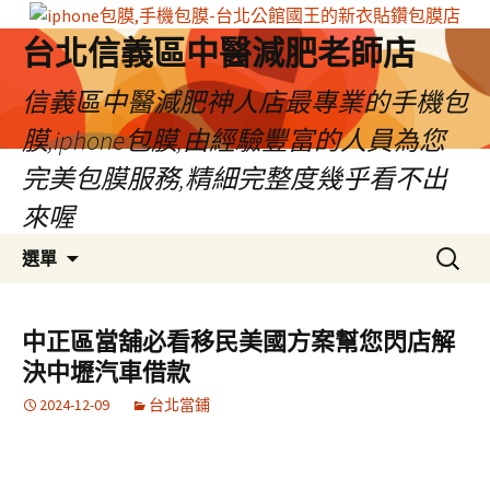
台北信義區中醫減肥老師店
信義區中醫減肥神人店最專業的手機包
膜,iphone包膜,由經驗豐富的人員為您
完美包膜服務,精細完整度幾乎看不出
來喔
跳
搜
選單
至
尋
內
關
容
鍵
中正區當舖必看移民美國方案幫您閃店解
區
字:
決中壢汽車借款
2024-12-09
台北當鋪