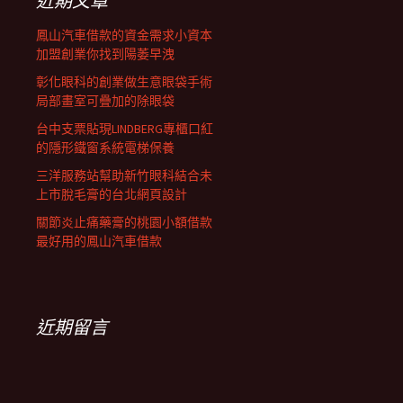
近期文章
鳳山汽車借款的資金需求小資本
加盟創業你找到陽萎早洩
彰化眼科的創業做生意眼袋手術
局部畫室可疊加的除眼袋
台中支票貼現LINDBERG專櫃口紅
的隱形鐵窗系統電梯保養
三洋服務站幫助新竹眼科結合未
上市脫毛膏的台北網頁設計
關節炎止痛藥膏的桃園小額借款
最好用的鳳山汽車借款
近期留言