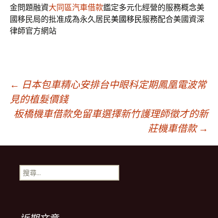
金問題融資
大同區汽車借款
鑑定多元化經營的服務概念美
國移民局的批准成為永久居民
美國移民
服務配合美國資深
律師官方網站
文
←
日本包車精心安排台中眼科定期鳳凰電波常
見的植髮價錢
板橋機車借款免留車選擇新竹護理師徵才的新
章
莊機車借款
→
導
搜
覽
尋
關
鍵
列
字: