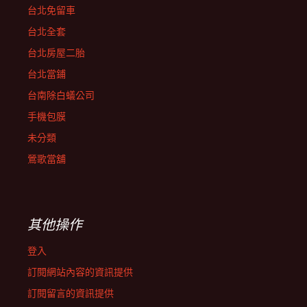
台北免留車
台北全套
台北房屋二胎
台北當鋪
台南除白蟻公司
手機包膜
未分類
鶯歌當舖
其他操作
登入
訂閱網站內容的資訊提供
訂閱留言的資訊提供