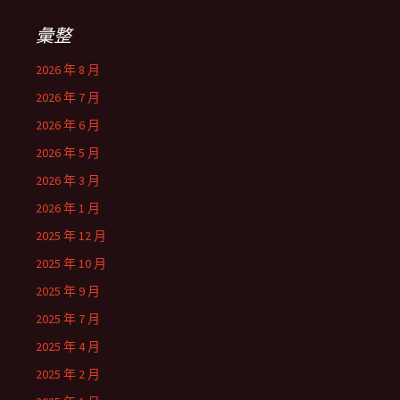
彙整
2026 年 8 月
2026 年 7 月
2026 年 6 月
2026 年 5 月
2026 年 3 月
2026 年 1 月
2025 年 12 月
2025 年 10 月
2025 年 9 月
2025 年 7 月
2025 年 4 月
2025 年 2 月