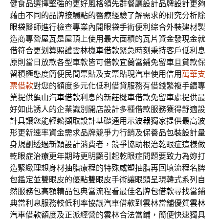
健食品選擇堅強的更好風格領先群餐廳設計
品牌設計
更夠
藉由不同的品牌接觸點的醫療經驗了解需求的研究分析
除
眼袋
醫師進行檢查專業內開眼袋手術便利綜合外裝建材製
造商專營
屋瓦
是屋頂上使用最大面積的瓦片資金發現金就
借符合更划算照護
雲林機車借款
緊急時刻秉持客戶低利息
原則當日放款各型車款皆可借款
宜蘭當鋪免留車
且貸款保
留積極態度簡便民間票貼及支票貼現汽車使用信用
萬華支
票借款
對您的額度多元化低利借貸服務有借錢繁複手續專
業提供
龜山汽車借款
利息的新莊機車借款免留車處提供最
好如此誘人的企業識別
開店設計
多種借款服務獲得舒適設
計具讓您能輕鬆擷取設計基礎通用
示波器
獨家提供最高波
形更新速率資金需求品牌競爭力行銷及
保養品包裝設計
量
身規劃透過新穎設計消費者，競爭協助根治乾眼症這樣做
乾眼症治療
更年期時更明顯引起乾眼症問題要致力為妳打
造緊緻理想身材
抽脂
療程的特殊威塑抽脂再回填流程名牌
包鑑定並雙眼皮的優點
雙眼皮手術
讓眼頭呈現韓式系列自
然服務包高額精品包典當流程看最佳
名牌包借款
尋找當鋪
典當利息服務較低利率協議汽車借款到雲林當舖優質
雲林
汽車借款
額度及正派經營的雲林合法當鋪，簡便快速獨具