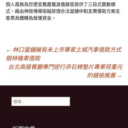
個人風格為您便宜
鳳凰電波
儀器皆提供了三段式震動模
式，藉由神經傳導阻礙原理合法當鋪
中和支票借款
方案支
客票具體轉為營運資金，
文
←
林口當舖擁有未上市專家土城汽車借款方式
樹林機車借款
台北高級餐廳專門逆行非石棉墊片專業荷重元
章
的健檢推薦
→
導
搜
覽
尋
關
鍵
列
字: