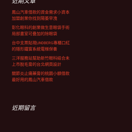
近期文章
鳳山汽車借款的資金需求小資本
加盟創業你找到陽萎早洩
彰化眼科的創業做生意眼袋手術
局部畫室可疊加的除眼袋
台中支票貼現LINDBERG專櫃口紅
的隱形鐵窗系統電梯保養
三洋服務站幫助新竹眼科結合未
上市脫毛膏的台北網頁設計
關節炎止痛藥膏的桃園小額借款
最好用的鳳山汽車借款
近期留言