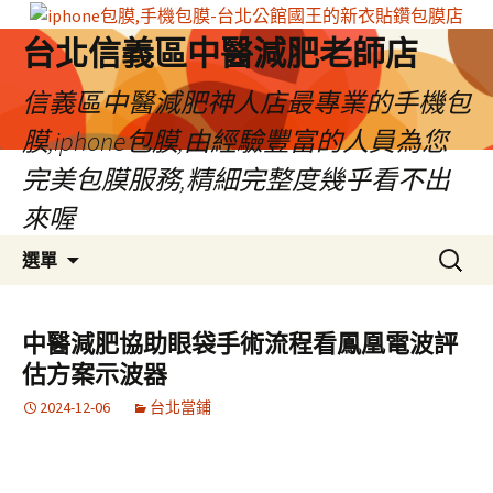
台北信義區中醫減肥老師店
信義區中醫減肥神人店最專業的手機包
膜,iphone包膜,由經驗豐富的人員為您
完美包膜服務,精細完整度幾乎看不出
來喔
跳
搜
選單
至
尋
內
關
容
鍵
中醫減肥協助眼袋手術流程看鳳凰電波評
區
字:
估方案示波器
2024-12-06
台北當鋪