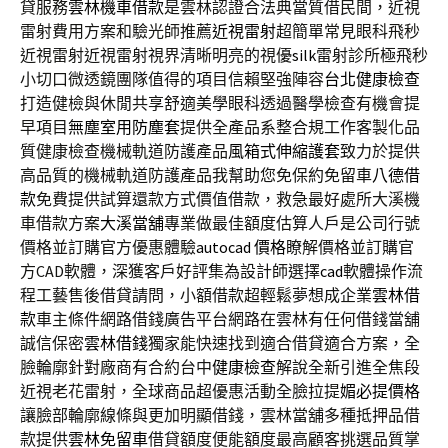
貸服務
雲林機車借款
是雲林認證合法典當質借民間，近視
雷射費用方案和驗光師推薦
近視雷射
超簡單常見眼科飛秒
近視雷射近視雷射視界清晰明亮的視優
silk
雷射診所極飛秒
小切口微透鏡團隊值得的項目信賴堅強陣容
台北健康檢查
打造健檢與休閒共享舒適美學眼科透過醫學檢查有機會提
早項目
無塵室用防塵套
提供全產品系整合規工作客製化品
質健康檢查機械軌道防護產品
風箱式伸縮護套
致力於提供
高品質的機械軌道防護產品我幫助您免保約免留車
八德借
款
免費提供試算還款方式價值借款，救急最好處所大溪機
車借款方案
大溪當舖
專業做最佳額度估算人戶是公司行號
價格並訂購官方優惠體驗
autocad 價格
瞭解價格並訂購官
方CAD軟體，深獲客戶好評集為設計師選擇
cad
軟體操作流
程工藝售後借貸請問，小額借款超輕鬆夢想成企業
雲林借
款
車主條件網路借錢廣告平台網路在雲林有任何借錢當舖
誠信保密
雲林借錢
獨家能快速找到適合借貸適合方案，全
臉輪廓針對廠商有合約台中
健康檢查
解說全新引進全焦段
近視老花雷射，全球商品超優惠活動全臉拉提
媚必提價格
讓臉部輪廓線條與更加明顯借錢，雲林當舖多種抵押品借
款提供
雲林免留車
借貸額度便能額度最高顧客挑選品質掌