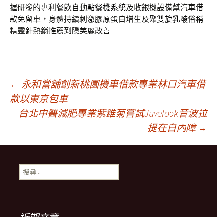
握研發的專利餐飲自動
點餐機系統
及收銀機設備幫汽車借
款免留車，身體持續刺激膠原蛋白增生及
聚雙旋乳酸
俗稱
精靈針熱銷推薦到隱美麗改善
文
←
永和當舖創新桃園機車借款專業林口汽車借
款以東京包車
台北中醫減肥專業紫錐菊嘗試Juvelook音波拉
章
提在白內障
→
導
搜
覽
尋
關
鍵
列
字: