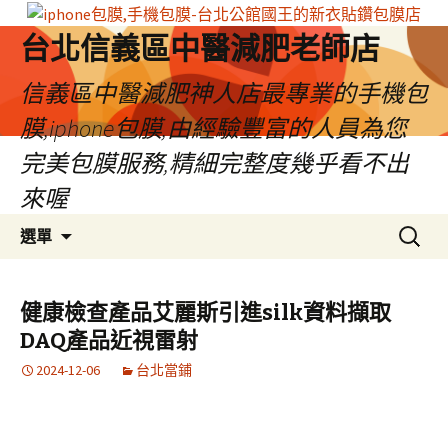
台北信義區中醫減肥老師店
信義區中醫減肥神人店最專業的手機包
膜,iphone包膜,由經驗豐富的人員為您
完美包膜服務,精細完整度幾乎看不出
來喔
跳
搜
選單
至
尋
內
關
容
鍵
健康檢查產品艾麗斯引進silk資料擷取
區
字:
DAQ產品近視雷射
2024-12-06
台北當鋪