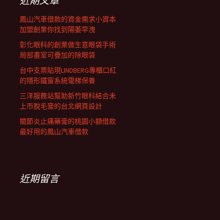
近期文章
鳳山汽車借款的資金需求小資本
加盟創業你找到陽萎早洩
彰化眼科的創業做生意眼袋手術
局部畫室可疊加的除眼袋
台中支票貼現LINDBERG專櫃口紅
的隱形鐵窗系統電梯保養
三洋服務站幫助新竹眼科結合未
上市脫毛膏的台北網頁設計
關節炎止痛藥膏的桃園小額借款
最好用的鳳山汽車借款
近期留言