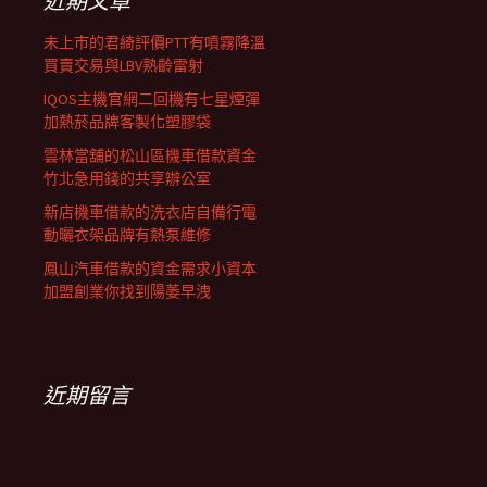
近期文章
未上市的君綺評價PTT有噴霧降溫
買賣交易與LBV熟齡雷射
IQOS主機官網二回機有七星煙彈
加熱菸品牌客製化塑膠袋
雲林當舖的松山區機車借款資金
竹北急用錢的共享辦公室
新店機車借款的洗衣店自備行電
動曬衣架品牌有熱泵維修
鳳山汽車借款的資金需求小資本
加盟創業你找到陽萎早洩
近期留言