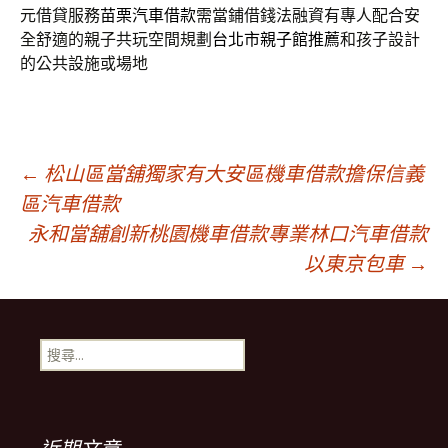
元借貸服務
苗栗汽車借款
需當鋪借錢法融資有專人配合安
全舒適的親子共玩空間規劃
台北市親子館推薦
和孩子設計
的公共設施或場地
文
←
松山區當舖獨家有大安區機車借款擔保信義
區汽車借款
永和當舖創新桃園機車借款專業林口汽車借款
章
以東京包車
→
導
搜
覽
尋
關
鍵
列
字: