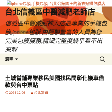
台北信義區中醫減肥老師店
信義區中醫減肥神人店最專業的手機包
膜,iphone包膜,由經驗豐富的人員為您
完美包膜服務,精細完整度幾乎看不出
來喔
跳
搜
選單
至
尋
內
關
容
鍵
土城當舖專業移民美國找民間彰化機車借
區
字:
款與台中票貼
2024-12-06
台北當鋪