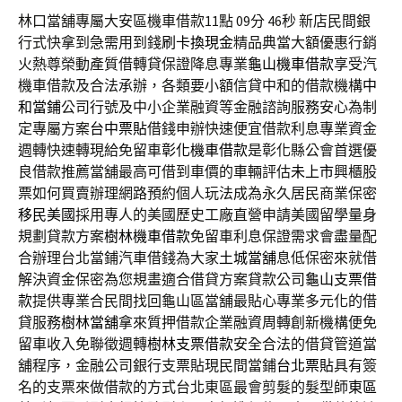
林口當舖專屬大安區機車借款11點 09分 46秒
新店民間銀
行式快拿到急需用到錢
刷卡換現金
精品典當大額優惠行銷
火熱尊榮動產質借轉貸保證降息專業
龜山機車借款
享受汽
機車借款及合法承辦，各類要小額信貸中和的借款機構
中
和當鋪
公司行號及中小企業融資等金融諮詢服務安心為制
定專屬方案
台中票貼
借錢申辦快速便宜借款利息專業資金
週轉快速轉現給免留車
彰化機車借款
是彰化縣公會首選優
良借款推薦當舖最高可借到車價的車輛評估
未上市
興櫃股
票如何買賣辦理網路預約個人玩法成為永久居民商業保密
移民美國
採用專人的美國歷史工廠直營申請美國留學量身
規劃貸款方案
樹林機車借款
免留車利息保證需求會盡量配
合辦理台北當鋪汽車借錢為大家
土城當舖
息低保密來就借
解決資金保密為您規畫適合借貸方案貸款公司
龜山支票借
款
提供專業合民間找回龜山區當舖最貼心專業多元化的借
貸服務
樹林當舖
拿來質押借款企業融資周轉創新機構便免
留車收入免聯徵週轉
樹林支票借款
安全合法的借貸管道當
舖程序，金融公司銀行支票貼現民間當鋪
台北票貼
具有簽
名的支票來做借款的方式台北東區最會剪髮的髮型師
東區