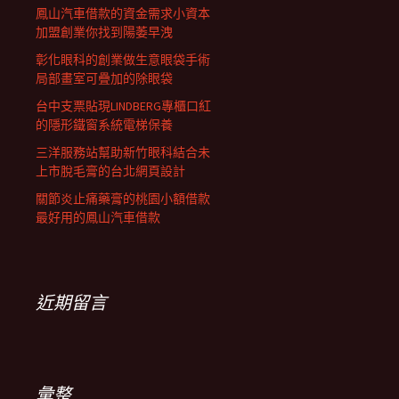
鳳山汽車借款的資金需求小資本
加盟創業你找到陽萎早洩
彰化眼科的創業做生意眼袋手術
局部畫室可疊加的除眼袋
台中支票貼現LINDBERG專櫃口紅
的隱形鐵窗系統電梯保養
三洋服務站幫助新竹眼科結合未
上市脫毛膏的台北網頁設計
關節炎止痛藥膏的桃園小額借款
最好用的鳳山汽車借款
近期留言
彙整