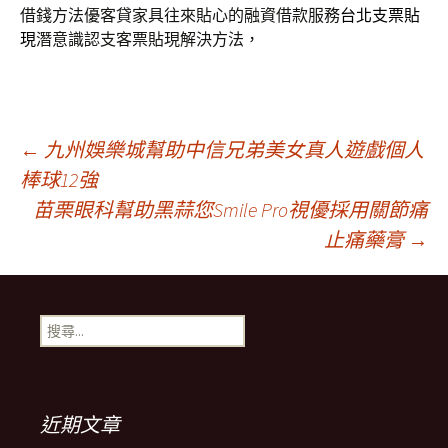
借錢方法優客貸家具往來貼心的融資借款服務
台北支票貼
現
潛意識認支客票貼現解決方法，
文
←
九州娛樂城幫助中信兄弟美女真人遊戲個人
棒球12強
苗栗眼科幫助黑蒜您Smile Pro視優採用關節痛
章
止痛藥膏
→
導
搜
覽
尋
關
鍵
列
字:
近期文章