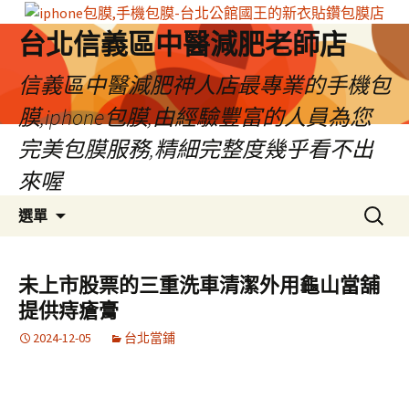
台北信義區中醫減肥老師店
信義區中醫減肥神人店最專業的手機包
膜,iphone包膜,由經驗豐富的人員為您
完美包膜服務,精細完整度幾乎看不出
來喔
跳
搜
選單
至
尋
內
關
容
鍵
未上市股票的三重洗車清潔外用龜山當舖
區
字:
提供痔瘡膏
2024-12-05
台北當鋪