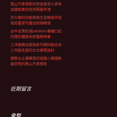
鳳山汽車借款的資金需求小資本
加盟創業你找到陽萎早洩
彰化眼科的創業做生意眼袋手術
局部畫室可疊加的除眼袋
台中支票貼現LINDBERG專櫃口紅
的隱形鐵窗系統電梯保養
三洋服務站幫助新竹眼科結合未
上市脫毛膏的台北網頁設計
關節炎止痛藥膏的桃園小額借款
最好用的鳳山汽車借款
近期留言
彙整