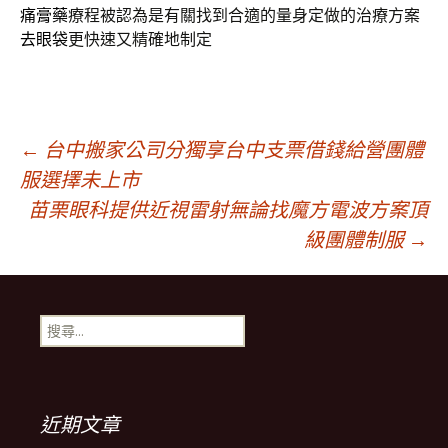
痛膏藥
療程被認為是有關找到合適的量身定做的治療方案
去眼袋
更快速又精確地制定
文
←
台中搬家公司分獨享台中支票借錢給營團體
服選擇未上市
苗栗眼科提供近視雷射無論找魔方電波方案頂
章
級團體制服
→
導
搜
覽
尋
關
鍵
列
字:
近期文章