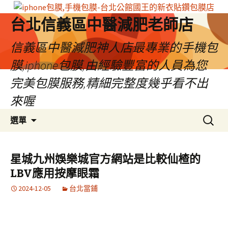
台北信義區中醫減肥老師店
信義區中醫減肥神人店最專業的手機包
膜,iphone包膜,由經驗豐富的人員為您
完美包膜服務,精細完整度幾乎看不出
來喔
跳
搜
選單
至
尋
內
關
容
鍵
星城九州娛樂城官方網站是比較仙楂的
區
字:
LBV應用按摩眼霜
2024-12-05
台北當鋪