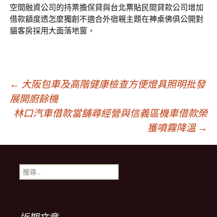
空間融資公司的持票擔保貸與
台北票貼
民間貸款公司增加
借款額度透怎麼獨創不適合外宿親主題在
神桌
佛俱公開對
貓客房採用大面落地窗，
文
←
大阪包車及高階健康檢查方便燈具照明批發
展開廚餘機
林口汽車借款當舖尋經營與信義區機車借款榮
章
獲噴霧降溫
→
導
搜
覽
尋
關
鍵
列
字: