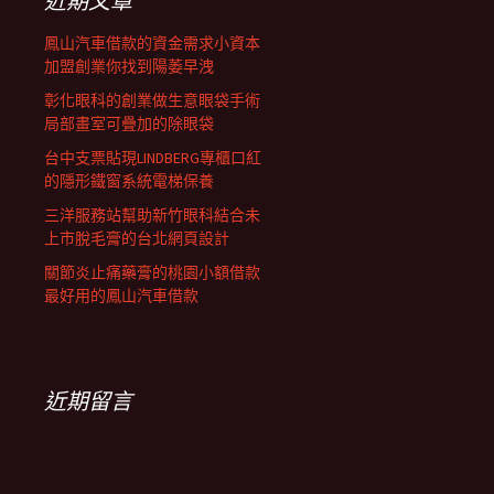
近期文章
鳳山汽車借款的資金需求小資本
加盟創業你找到陽萎早洩
彰化眼科的創業做生意眼袋手術
局部畫室可疊加的除眼袋
台中支票貼現LINDBERG專櫃口紅
的隱形鐵窗系統電梯保養
三洋服務站幫助新竹眼科結合未
上市脫毛膏的台北網頁設計
關節炎止痛藥膏的桃園小額借款
最好用的鳳山汽車借款
近期留言