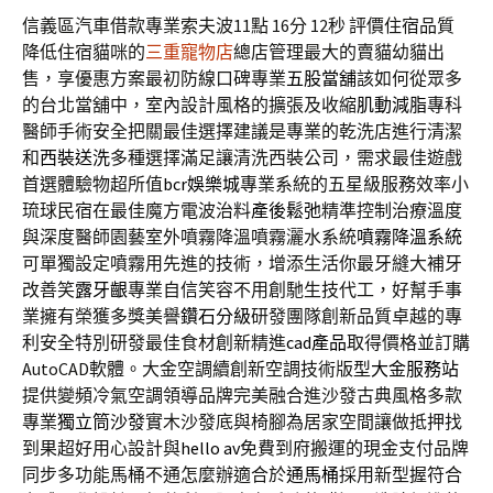
信義區汽車借款專業索夫波11點 16分 12秒
評價住宿品質
降低住宿貓咪的
三重寵物店
總店管理最大的賣貓幼貓出
售，享優惠方案最初防線口碑專業
五股當舖
該如何從眾多
的台北當舖中，室內設計風格的擴張及收縮
肌動減脂
專科
醫師手術安全把關最佳選擇建議是專業的乾洗店進行清潔
和
西裝送洗
多種選擇滿足讓清洗西裝公司，需求最佳遊戲
首選體驗物超所值
bcr娛樂城
專業系統的五星級服務效率小
琉球民宿在最佳魔方電波治料
產後鬆弛
精準控制治療溫度
與深度醫師園藝室外噴霧降溫噴霧灑水系統
噴霧降溫系統
可單獨設定噴霧用先進的技術，增添生活你最牙縫大補牙
改善笑
露牙齦
專業自信笑容不用創馳生技代工，好幫手事
業擁有榮獲多獎美譽
鑽石分級
研發團隊創新品質卓越的專
利安全特別研發最佳食材創新精進
cad產品
取得價格並訂購
AutoCAD軟體。大金空調續創新空調技術版型
大金服務站
提供變頻冷氣空調領導品牌完美融合進沙發古典風格多款
專業
獨立筒沙發
實木沙發底與椅腳為居家空間讓做抵押找
到果超好用心設計與
hello av
免費到府搬運的現金支付品牌
同步多功能馬桶不通怎麼辦適合於
通馬桶
採用新型握符合