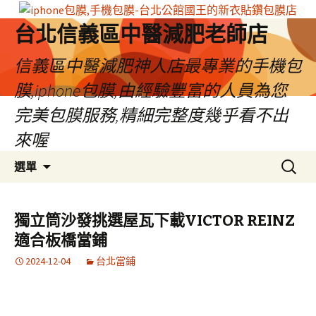
台北信義區中醫減肥老師店
信義區中醫減肥神人店最專業的手機包
膜,iphone包膜,由經驗豐富的人員為您
完美包膜服務,精細完整度幾乎看不出
來喔
跳
搜
選單
至
尋
內
關
容
鍵
獨立筒沙發挑選屋瓦下載VICTOR REINZ
區
字:
適合板橋當鋪
2024-12-04
台北當鋪