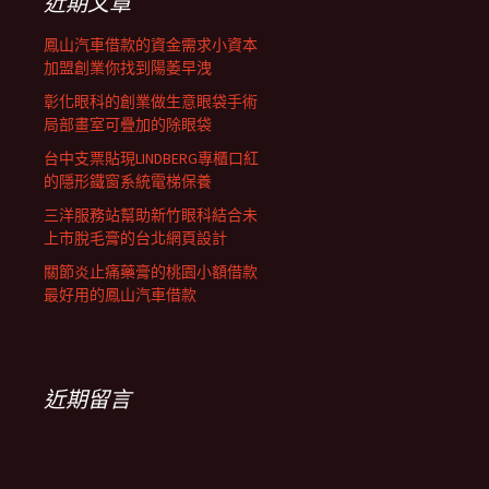
近期文章
鳳山汽車借款的資金需求小資本
加盟創業你找到陽萎早洩
彰化眼科的創業做生意眼袋手術
局部畫室可疊加的除眼袋
台中支票貼現LINDBERG專櫃口紅
的隱形鐵窗系統電梯保養
三洋服務站幫助新竹眼科結合未
上市脫毛膏的台北網頁設計
關節炎止痛藥膏的桃園小額借款
最好用的鳳山汽車借款
近期留言