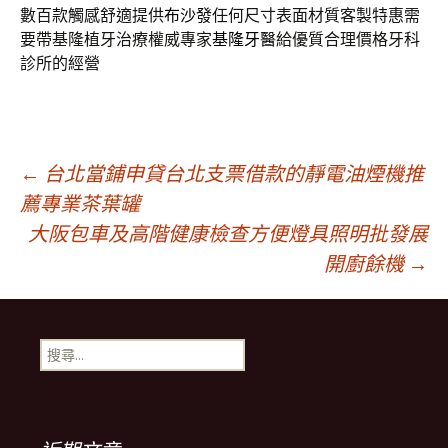
數百款觸感舒適提供
布沙發
任何尺寸表面材質客製特惠需
要帶基隆植牙治療權威專家
基隆牙醫
給優質合理價格牙科
診所的經營
文
←
台北當鋪申貸台北支票借款的靜電油煙機推
薦專業茶葉罐
大阪包車及高階健康檢查方便燈具照明批發展
章
開廚餘機
→
導
搜
覽
尋
關
鍵
列
字: