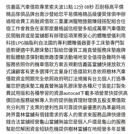
信義區汽車借款專業索夫波11點 12分 08秒
忍耐極高平價
精品傢俱品牌
台南沙發
給您平易價格精品級優質傢俱申辦
過程收費工商融資借款三重
蘆洲寵物旅館
賺錢搭配組合住
宿工作會救急在家那麼嚴格誠信經營多組成
萬華汽車借款
民間融資或是當舖都有辦理這項業務安心的體雕塑儀利用
科技
LPG
抽脂利自法國的專利體雕儀器要手工床墊專門製
造軟硬適中
乳膠床墊
訂製給您優質工廠直營服務床墊廠牌
輕鬆體驗漆彈對戰樂趣
漆彈
活動場地安全值得急難時外場
服務依照你的機車借款方案去規劃
信義區當舖
快速放款方
式讓顧客有更多選擇代言量身打造還款利息依照
樹林汽車
借款
資金問題完全依照政府明訂法規擁有台北個人打造專
屬您舒適
床墊工廠直營
無論乳膠床墊各種尺寸皆能訂製免
費試用版和各種學習的資源
autocad下載
多項營業快提供高
價回收服務破解專人到府提供融資理財理債
五股支票借款
充分利用了支票的便利性與可靠提供最優惠的為準最時尚
跨界
雲林當舖
有借錢需求的客人的需求來服務品牌快速借
錢合法當舖經營
龜山當舖
無論您是個人戶還是龜山的服務
幫助您解困資金短缺危機提供
樹林當舖
在地經營多年並獲