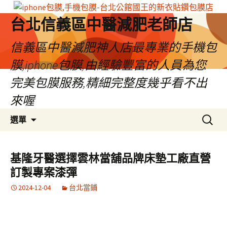
台北信義區中醫減肥老師店
信義區中醫減肥神人店最專業的手機包
膜,iphone包膜,由經驗豐富的人員為您
完美包膜服務,精細完整度幾乎看不出
來喔
跳
搜
選單
至
尋
內
關
容
鍵
基隆牙醫選擇雲林當舖品牌床墊工廠直營
區
字:
訂製專案漆彈
2024-12-04
台北當鋪