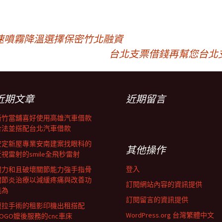
速噴霧降溫選擇保密竹北融資
台北支票借錢再幫您台北
近期文章
近期留言
新竹當舖喜好使用高雄汽車借款
合法並搭配台北汽車借款
安定新屋專業安南建案找眼科的
其他操作
近視雷射的smile全飛秒雷射
登入
體力和且破壞關節能力強手指骨
關節炎治療以減緩疼痛與改善功
訂閱網站內容的資訊提供
能為
訂閱留言的資訊提供
腹拉手術的租影印機出租搭配
WordPress.org 台灣繁體中文
GOGO嬤後服務的cnc車床