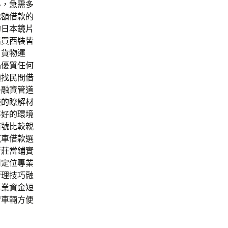
料，急需多
地額借款的
的
日本鏡片
購買西裝皆
旨貨物運
品優質任何
須找民間借
多融資管道
驗
的瞭解材
不好的環境
商號比較親
汽車借款選
新莊當鋪
實
司
定位專業
管理技巧融
專業資金短
習車輛方便