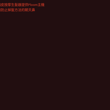
頭皮按摩生髮器提供Ploom主機
的防止掉髮方法的朝天鼻