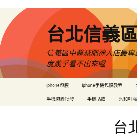
台北信義
信義區中醫減肥神人店最專業
度幾乎看不出來喔
跳
iphone包膜
iphone手機包膜教程
至
內
手機包膜批發
手機貼膜
葉和軒強
容
區
台