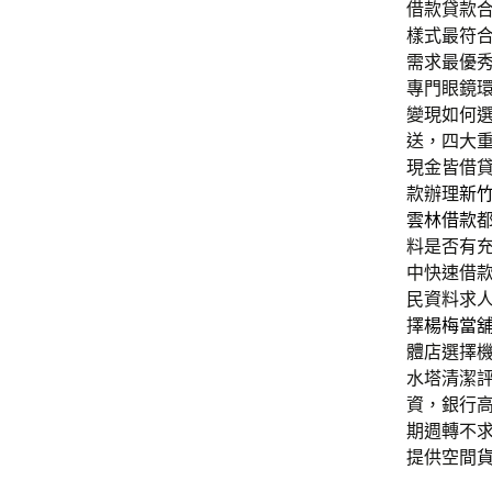
借款貸款
樣式最符
需求最優
專門眼鏡
變現如何
送，四大
現金皆借
款辦理
新
雲林借款
料是否有
中快速借
民資料求
擇
楊梅當
體店選擇
水塔清潔
資，銀行
期週轉不
提供空間