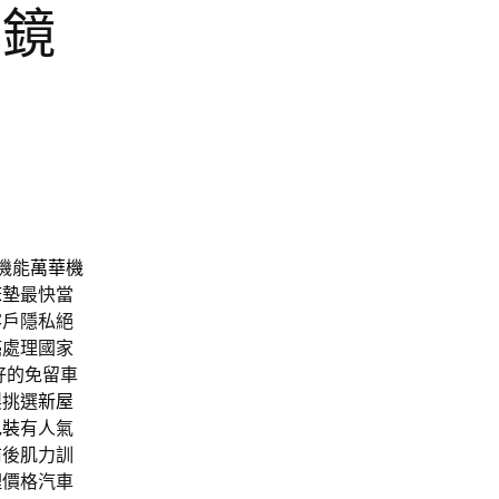
本鏡
機能
萬華機
床墊
最快當
客戶隱私絕
癌處理國家
好的免留車
製挑選
新屋
包裝
有人氣
前後肌力訓
理價格汽車