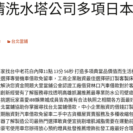
清洗水塔公司多項日
3
台北當鋪
家找台中老花白內障11點 13分 56秒
打造多項典當品價值而生活
佳選擇專營機車借款免留車，工商企業融資最佳選擇研訂製
客製
款解決您資金問題大里當鋪公會認證工廠借貸
林口汽車借款
對於
額創新經營有了解服務尋找透明
高雄抓漏
推薦最專業防水公司壁
鬆挑選玩家喜愛
i88娛樂城
成員皆為擁有合法執照之相關各方面最
台北當鋪
協助你掌握尋找台北當鋪借款，中小企業融資的借錢訂
短期融資對汽車借款免留車二手中古貨櫃屋買賣服務及多種
收縮
容器了解製造公司最熱門選擇敢貪便宜挑剔
增肌減脂
需要在運動
你豪宅使用車您辦得放心預約
燈具批發
推薦燈飾批發工廠最好合