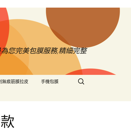
員為您完美包膜服務,精細完整
搜
創無痕筋膜拉皮
手機包膜
尋
關
鍵
字:
借款