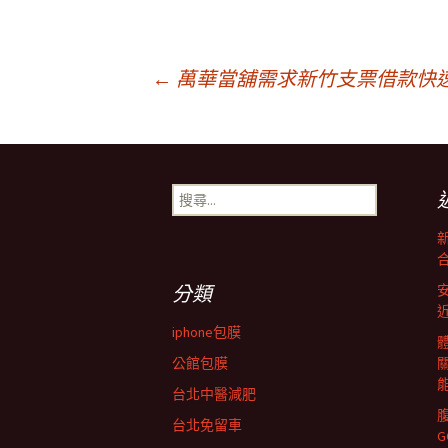
文
←
萬華當舖需求新竹支票借款快
章
搜
導
尋
關
鍵
覽
字:
分類
列
iphone包膜
公館包膜
台北中醫減肥
台北免留車