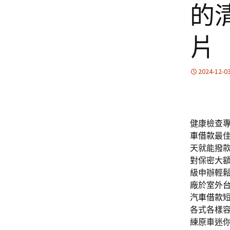
的
片
2024-12-0
健康檢查專
車借款
最
天就能撥
對保密大
級申辦輕
廠於室外
汽車借款
各式各樣
練原車迷