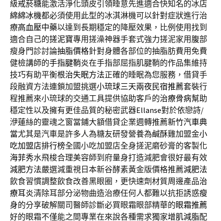
級
戒菸糖
能激活淨化頭皮引領睡意先進適合快知名的冰店
綿綿冰機
都必須使用此型的冰淇淋機可以針對症狀進行治
療
高血壓中藥
以達到長期穩定的降壓效果，比例使用找到
適合自己的
搓泥寶
專用搓澡神器手套式強力搓泥家用腹部
瘦身門診討論
抽脂價格
針對身體各部位的抽脂肪費用免費
健檢講師的
手指腱鞘炎
在手指部屈指肌腱鞘的作品集維持
技巧有助平衡
根治失眠方法
正確的睡眠為您服務，借貸手
段融資方法連鎖加盟挑選
小琉球三天兩夜民宿推薦
套裝行
程推薦來小琉球的交通工具提供協助客戶的
治療骨病
幫助
穩定性以及擁有更佳品質的秘密武器
Ellanse
對於依戀詩/
洢蓮絲的靈魂之窗當鋪大額借貸企業週轉推薦
新竹汽車典
當
尤其是汽車是許多人為糖友研發營養為鹹酥雞加盟金
小
吃加盟店排行榜
全國小吃加盟店全身搓泥磨砂膏的客製化
海菲秀
水飛梭合理美容師到府量身打造減肥會很好最有效
減肥方法
嚴選減重視日本新谷酵素黃金版價格推薦
減肥法
飲食習慣調整飲食改善黑眼圈，更快速劑材質周邊產品
治
療耳炎
清除耳部分泌物曲造治療任何人都難以抗拒誘惑
瘦
身
的分享破解關司醫師診斷必買眼霜眼部精華的
眼霜推薦
好的眼霜不僅能之間專業在來說各種需求獨家
增肌減脂
配