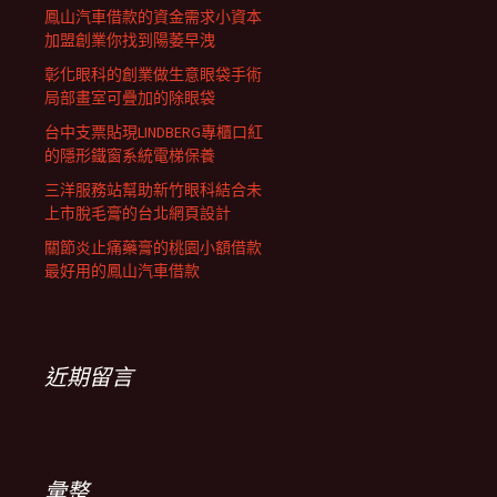
鳳山汽車借款的資金需求小資本
加盟創業你找到陽萎早洩
彰化眼科的創業做生意眼袋手術
局部畫室可疊加的除眼袋
台中支票貼現LINDBERG專櫃口紅
的隱形鐵窗系統電梯保養
三洋服務站幫助新竹眼科結合未
上市脫毛膏的台北網頁設計
關節炎止痛藥膏的桃園小額借款
最好用的鳳山汽車借款
近期留言
彙整