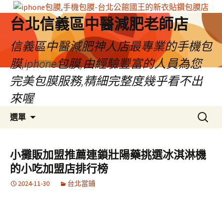
台北信義區中醫減肥老師店
信義區中醫減肥神人店最專業的手機包
膜,iphone包膜,由經驗豐富的人員為您
完美包膜服務,精細完整度幾乎看不出
來喔
跳
搜
選單
至
尋
內
關
容
鍵
小攤販加盟推薦連鎖壯陽藥挑選冰淇淋機
區
字:
的小吃加盟店排行榜
2024-11-30
台北當鋪