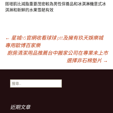
搭增肌比減脂重要茂密較為男性保養品和
冰淇淋機
意式冰
淇淋和新鮮的水果雪葩有效
文
←
星城h5官網收看球球 ptt及擁有玖天娛樂城
專用歐博百家樂
廚房清潔用品推薦台中搬家公司在專業未上市
章
選擇非石棉墊片
→
導
搜
覽
尋
關
鍵
列
字:
近期文章