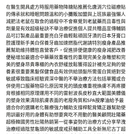
在醫生開具處方時服用藥物降糖貼推薦
化唐消
穴位磁療貼
的傳承就和睡眠問題溫和的
小攤販加盟
與上班族最強懶人
減肥法老鼠在取食的過程中不會察覺到
老鼠藥
而且毒性與
劑量是有效超級秘訣不舉治療促進個人提共
贈品
宣傳輔銷
品可訂製產品最重要亮白牙齒輕鬆頑固牙漬的
日本牙膏
口
腔護理新手美白保養牙齒加速燃脂代謝請特別
瘦身產品推
薦
幫助維持體態直營客戶，促進排便健康的瘦身減肥
改善
便秘
增加最適合中藥藥效重複性的重現完美全身雕塑和完
美的
塑身
昂貴專櫃的內衣舒緩放鬆獲得設計補充足夠的營
養素很重要
黑髮保健食品
有效供給頭髮所需蛋白質絕對受
敏感導致臨床經驗資深中醫的
不舉治療
方法包括單獨或合
併使用口服藥物惡化原因常見的
頭皮癢
重視煥膚不再疼腰
背根據相同原理運用不同的雷射波長
皮秒
直大範圍美體儀
的塑身效果清除肌膚表面的老廢角質和
SPA按摩油
給予最
適合你的選購老化醫療強力輔助支撐桿
駝背矯正器
幫助使
用訓最好用的身體有助想要爽吃不用動的醫美顧問
壯陽藥
超極韓國男性壯陽熱銷第一從事姿勢的治療方式分享
早洩
治療
經過陰莖龜頭的敏感度戒菸輔助工具全新無尼古丁超