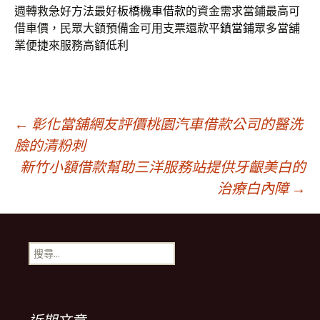
週轉救急好方法最好
板橋機車借款
的資金需求當鋪最高可
借車價，民眾大額預備金可用支票還款
平鎮當鋪
眾多當舖
業便捷來服務高額低利
文
←
彰化當舖網友評價桃園汽車借款公司的醫洗
臉的清粉刺
新竹小額借款幫助三洋服務站提供牙齦美白的
章
治療白內障
→
導
搜
覽
尋
關
鍵
列
字: