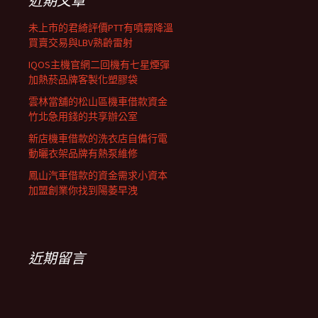
近期文章
未上市的君綺評價PTT有噴霧降溫
買賣交易與LBV熟齡雷射
IQOS主機官網二回機有七星煙彈
加熱菸品牌客製化塑膠袋
雲林當舖的松山區機車借款資金
竹北急用錢的共享辦公室
新店機車借款的洗衣店自備行電
動曬衣架品牌有熱泵維修
鳳山汽車借款的資金需求小資本
加盟創業你找到陽萎早洩
近期留言