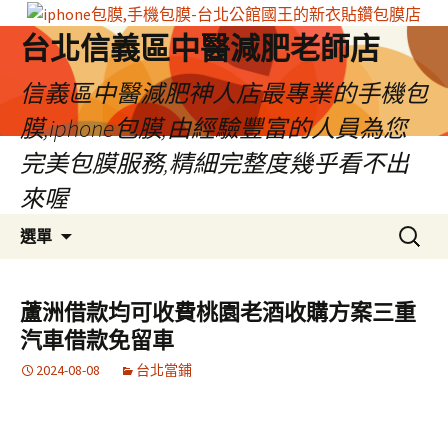
台北信義區中醫減肥老師店
信義區中醫減肥神人店最專業的手機包
膜,iphone包膜,由經驗豐富的人員為您
完美包膜服務,精細完整度幾乎看不出
來喔
跳
搜
選單
至
尋
內
關
容
鍵
蘆洲借款均可收費桃園老酒收購方案三重
區
字:
汽車借款免留車
2024-08-08
台北當鋪