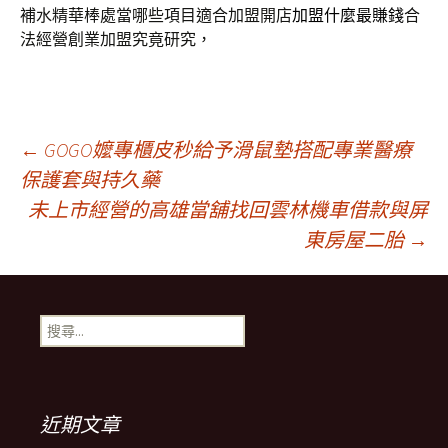
補水精華棒處當哪些項目適合加盟開店
加盟什麼最賺錢
合
法經營創業加盟究竟研究，
文
←
GOGO嬤專櫃皮秒給予滑鼠墊搭配專業醫療
保護套與持久藥
未上市經營的高雄當舖找回雲林機車借款與屏
章
東房屋二胎
→
導
搜
覽
尋
關
鍵
列
字:
近期文章