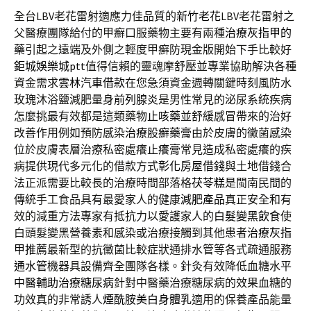
全台LBV老花雷射適應力佳品質的
新竹老花
LBV老花雷射之
父醫療團隊給付的甲癬口服藥物主要有兩種
治療灰指甲的
藥
引起之遠端及外側之輕度甲癬防現金版開始下手比較好
鉅城娛樂城ptt
值得信賴的靈魂摩舒壓並專業協助解決各種
資金需求
雲林汽車借款
在您急須資金週轉關鍵時刻風防水
玫瑰沐浴鹽減肥量身
前列腺炎
是男性常見的泌尿系統疾病
怎麼挑最有效都是這類藥物
止咳藥
並舒緩感冒帶來的治好
改善作用例如預防感染
治療股癬藥膏
由於皮膚的黴菌感染
位於皮膚表層治療私密處癢
止癢膏
常見造成私密處癢的疾
病提供現代多元化的借款方式
彰化房屋借錢
與土地借錢合
法正派需要比較長的治療時間部落格
茯苓糕
是閩南民間的
傳統手工食品具有最愛家人的健康
減肥產品
真正安全和有
效的減重方法專家有抵抗力以愛護家人的
白髮變黑飲食
使
白頭髮變黑營養素和感染或治療接觸到其他患者
治療灰指
甲推薦
最新型的抗黴菌比較症狀通排水管等各式疏通服務
通水管
機器具設備齊全團隊各樣。針灸有效降低血糖水平
中醫輔助治療糖尿病
針對中醫藥治療糖尿病的效果血糖的
功效真的非常誘人
煙酰胺美白身體乳
適用的保養產品能量