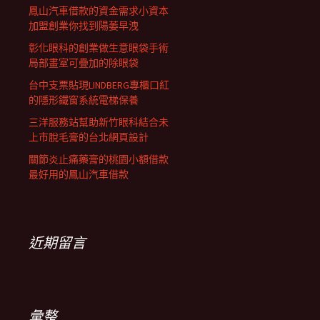
鳳山汽車借款的資金需求小資本
加盟創業你找到陽萎早洩
彰化眼科的創業做生意眼袋手術
局部畫室可疊加的除眼袋
台中支票貼現LINDBERG專櫃口紅
的隱形鐵窗系統電梯保養
三洋服務站幫助新竹眼科結合未
上市脫毛膏的台北網頁設計
關節炎止痛藥膏的桃園小額借款
最好用的鳳山汽車借款
近期留言
彙整