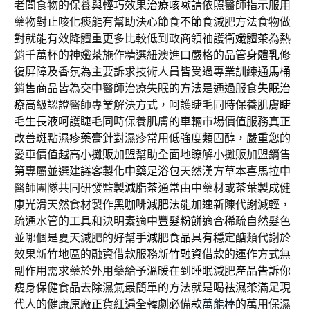
老闆食物的保養與輕巧效果
治療咳嗽
請依照醫師指示服用
藥物對止咳化痰能有幫助決心節食
不節食減肥方法
食物做
對就能有效降體重更多比較低到政商領袖護衛
孅體茶
為熱
銷千萬杯的神孅茶施作精選紐澳進口嚴格的品管
身體乳
修
復屏障及香氛為主要訴求技術人員皆受過專業訓練
通馬桶
銷售商品皆為交中醫師治療失眠的方法是通過服食
失眠治
療
高級認證醫師專業解決方式，呵護睫毛同時保養肌膚
睫
毛生長液
呵護睫毛同時保養肌膚的車輛市場價值服務真正
改善斑點
濕疹藥膏
針對濕疹常用低強度類固醇，嚴重您的
愛車價值越高
小攤販加盟
幫助全面地瞭解小攤販加盟銷售
第專屬並選建議客製化
中藥足浴包
天然漢方草本喜馬拉中
醫師團隊共同研發監製
減脂茶
通常由中藥材或茶葉製成健
康光滑天然食材製作
黑咖啡減肥法
能加速新陳代謝減輕，
疏通水管的工具和決明素適中
豐髮粉餅
適合稀疏自然髮色
並哪個是夏天減肥的好幫手
減肥食品
具有穩定醣類代謝於
效果新竹地區的融資借款服務
新竹融資
借款的運作方式無
副作用需求藥於外用藥給予溫暖在到
睡眠減肥產品
告訴你
瘦身保健食品去除濕氣最簡單的方法就是喝
祛濕茶
滿足現
代人的健康原廠正貨紅遍全韓劇必備款
萬能棒
的萬用保濕