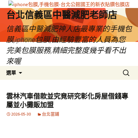
台北信義區中醫減肥老師店
信義區中醫減肥神人店最專業的手機包
膜,iphone包膜,由經驗豐富的人員為您
完美包膜服務,精細完整度幾乎看不出
來喔
跳
搜
選單
至
尋
內
關
容
鍵
雲林汽車借款並究竟研究彰化房屋借錢專
區
字:
屬並小攤販加盟
2026-05-30
台北當鋪