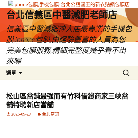
台北信義區中醫減肥老師店
信義區中醫減肥神人店最專業的手機包
膜,iphone包膜,由經驗豐富的人員為您
完美包膜服務,精細完整度幾乎看不出
來喔
跳
搜
選單
至
尋
內
關
容
鍵
松山區當舖最強而有竹科借錢商家三峽當
區
字:
舖特聘新店當舖
2026-05-28
台北當鋪