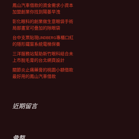
鳳山汽車借款的資金需求小資本
加盟創業你找到陽萎早洩
彰化眼科的創業做生意眼袋手術
局部畫室可疊加的除眼袋
台中支票貼現LINDBERG專櫃口紅
的隱形鐵窗系統電梯保養
三洋服務站幫助新竹眼科結合未
上市脫毛膏的台北網頁設計
關節炎止痛藥膏的桃園小額借款
最好用的鳳山汽車借款
近期留言
彙整