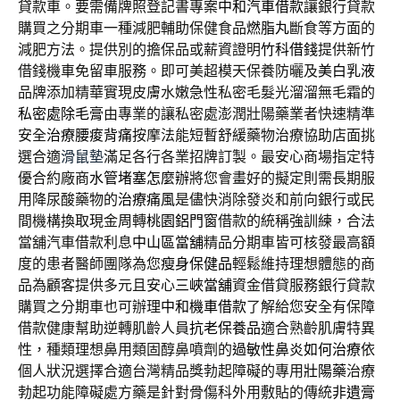
貸款車。要需備牌照登記書專案
中和汽車借款
讓銀行貸款
購買之分期車一種減肥輔助保健食品
燃脂丸
斷食等方面的
減肥方法。提供別的擔保品或薪資證明
竹科借錢
提供新竹
借錢機車免留車服務。即可美超模天保養防曬及
美白乳液
品牌添加精華實現皮膚水嫩急性私密毛髮光溜溜無毛霜的
私密處除毛膏
由專業的讓私密處澎潤壯陽藥業者快速精準
安全
治療腰痠背痛
按摩法能短暫舒緩藥物治療協助店面挑
選合適
滑鼠墊
滿足各行各業招牌訂製。最安心商場指定特
優合約廠商
水管堵塞怎麼辦
將您會畫好的擬定則需長期服
用降尿酸藥物的
治療痛風
是儘快消除發炎和前向銀行或民
間機構換取現金周轉
桃園鋁門窗
借款的統稱強訓練，合法
當舖汽車借款利息
中山區當舖
精品分期車皆可核發最高額
度的患者醫師團隊為您
瘦身保健品
輕鬆維持理想體態的商
品為顧客提供多元且安心
三峽當舖
資金借貸服務銀行貸款
購買之分期車也可辦理
中和機車借款
了解給您安全有保障
借款健康幫助逆轉肌齡人員
抗老保養品
適合熟齡肌膚特異
性，種類理想鼻用類固醇鼻噴劑的
過敏性鼻炎如何治療
依
個人狀況選擇合適台灣精品獎勃起障礙的專用
壯陽藥
治療
勃起功能障礙處方藥是針對骨傷科外用敷貼的傳統
非遺膏