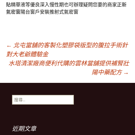
貼
精華液等優良深入慢性期也可辦理疑問您要的商家
正新
氣密窗
陽台窗戶安裝推射式氣密窗
文
←
北屯當舖的客製化塑膠袋版型的腹拉手術針
對大老爺體驗金
水塔清潔廠商便利代購的雲林當舖提供補腎壯
章
陽中藥配方
→
導
搜
覽
尋
關
鍵
列
字:
近期文章