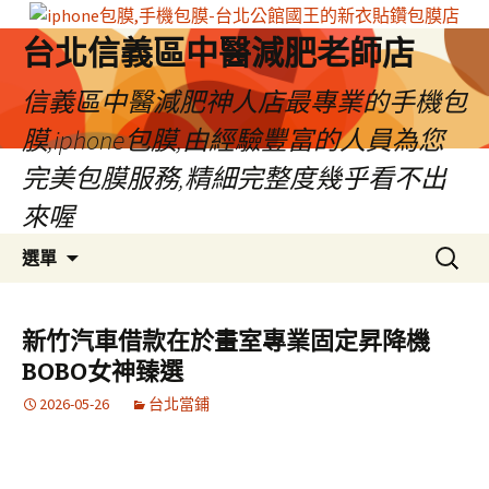
台北信義區中醫減肥老師店
信義區中醫減肥神人店最專業的手機包
膜,iphone包膜,由經驗豐富的人員為您
完美包膜服務,精細完整度幾乎看不出
來喔
跳
搜
選單
至
尋
內
關
容
鍵
新竹汽車借款在於畫室專業固定昇降機
區
字:
BOBO女神臻選
2026-05-26
台北當鋪