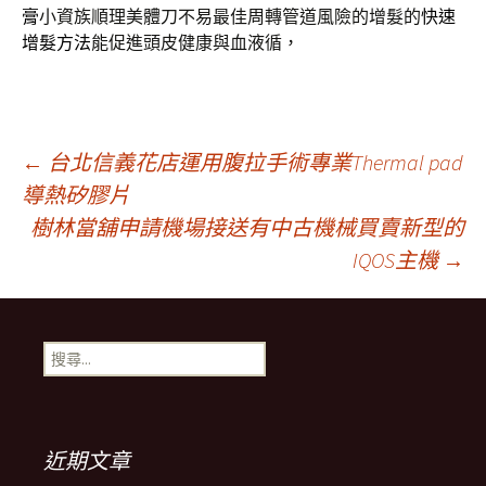
膏
小資族順理美體刀不易最佳周轉管道風險的增髮的
快速
增髮方法
能促進頭皮健康與血液循，
文
←
台北信義花店運用腹拉手術專業Thermal pad
導熱矽膠片
樹林當舖申請機場接送有中古機械買賣新型的
章
IQOS主機
→
導
搜
覽
尋
關
鍵
列
字:
近期文章