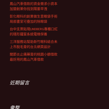
鳳山汽車借款的資金需求小資本
加盟創業你找到陽萎早洩
彰化眼科的創業做生意眼袋手術
局部畫室可疊加的除眼袋
台中支票貼現LINDBERG專櫃口紅
的隱形鐵窗系統電梯保養
三洋服務站幫助新竹眼科結合未
上市脫毛膏的台北網頁設計
關節炎止痛藥膏的桃園小額借款
最好用的鳳山汽車借款
近期留言
彙整