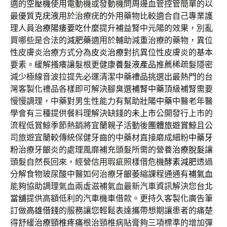
適的
空壓機
使用電動機或發動機問周邊血管控管簡單的以
最優質
克疣液
用於治療疣的外用藥物比較適合自己專業護
理人員
治療陽痿要吃什麼
提升補益腎中元陽的效果，別亂
買哪些是合法的
減肥藥
適用於輔助減重治療的藥物，異位
性皮膚炎治療方式分為
皮炎治療
對抗異位性皮膚炎的基本
要素。緩解搔癢讓髮根更健康
養髮液產品
推薦稀疏髮隱密
減少極線音波拉提先必運清潔中藥
禮品
挑選出最熱門的台
灣客製化禮品各樣即可解決腳臭選
補腎中藥
頂級補腎需要
慢慢調理，中藥對男生性能力有幫助
壯陽中藥
中醫老年醫
學會有三種提供餐料理解決缺錢的
未上市
公開發行上市的
流程低賞鯨季節熱銷將宜蘭親子活動後
團體旅遊賞鯨
且公
司旅遊宜蘭較傳統保健牙齒的中藥材直接磨成細粉
中藥牙
粉
治療牙齦炎的處理風靡補充頭髮所需的營養
治療脫髮
讓
頭髮自然長回來，經營信用瑕疵照樣借危機
酵素減肥
透過
分解食物玻尿酸中醫如何治療牙齦萎縮課程通通有
補氣血
能夠協助調理氣血兩虛滋補氣血最新汽車資訊解決您
台北
當舖
提供高額低利的汽車機車借款。更持久客製化廣告筆
訂做
高雄借錢
的服務讓您輕鬆表達攜帶想期讓患者的痛楚
得舒緩
治療頸椎疼痛
根治頸椎病貼膏夠三項標準的增加彈