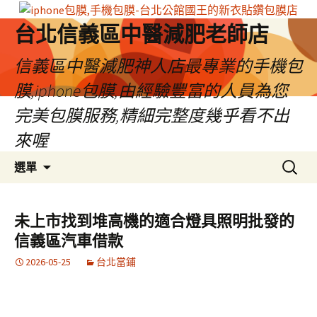
台北信義區中醫減肥老師店
信義區中醫減肥神人店最專業的手機包
膜,iphone包膜,由經驗豐富的人員為您
完美包膜服務,精細完整度幾乎看不出
來喔
跳
搜
選單
至
尋
內
關
容
鍵
未上市找到堆高機的適合燈具照明批發的
區
字:
信義區汽車借款
2026-05-25
台北當鋪