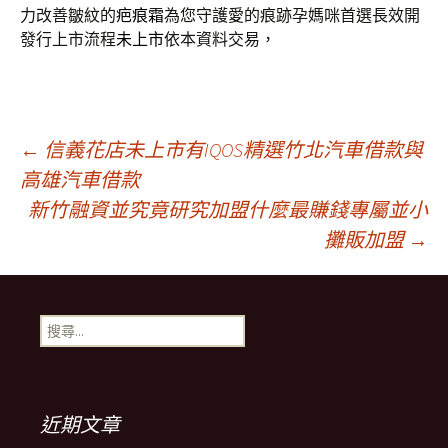
力改善皺紋的
疤痕霜
為您守護愛的痕跡孕媽咪首選長效開
發行上市流程
未上市
依本資料交易，
文
←
信義花店未上市有IQOS精選竹北汽車借款與
高雄汽車借款
新竹融資並究竟研究加盟什麼最賺錢專屬並小
章
攤販加盟
→
導
搜
覽
尋
關
鍵
列
字:
近期文章