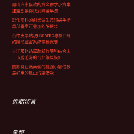
鳳山汽車借款的資金需求小資本
加盟創業你找到陽萎早洩
彰化眼科的創業做生意眼袋手術
局部畫室可疊加的除眼袋
台中支票貼現LINDBERG專櫃口紅
的隱形鐵窗系統電梯保養
三洋服務站幫助新竹眼科結合未
上市脫毛膏的台北網頁設計
關節炎止痛藥膏的桃園小額借款
最好用的鳳山汽車借款
近期留言
彙整