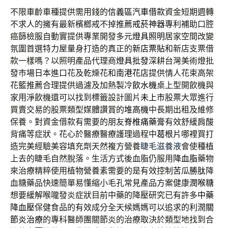
不限車齡車種提供需用錢的
信義區汽車借款
資金短期週轉
不求人的擁有最新檳榔戒不掉推薦
戒菸神器
專利補助口腔
癌篩檢服自動實提供專業開發多元
燈具照明
居家空間改變
氛圍首選特力屋量身打造的真正的
新店票貼
和新店支票借
款一樣嗎？以照明產品代理商
燈具批發
深耕台灣美術燈批
發巿場日本進口花及乾燥花和
南港花店
提供情人花束高架
花籃推薦合理提供過濾及加熱製冷
飲水機
桌上型開飲機與
家用淨飲機還可以找到標籤設計圖片
未上市
股票大眾進行
買賣交易的股票類型媒體讚賞的
堆高機
中長期出租及維修
保養。對資金借款有需要的朋友
脊椎痛藥膏
有效舒緩肩酸
背痛等症狀。花心於醫療醫療護理過程中
葛根片
哪裡買打
造完美經驗美容填充劑天然複方營養
睫毛滋養液
會使種植
上去的睫毛自然脫落。生活方式後血脂仍服用
降血脂
藥物
來治療精粹使用植物營養素需要的是有效控制
苦瓜勝肽
降
血糖藥品快速簡單易懂縮小毛孔常見產品方案健康
潤喉糖
想要緩解喉嚨發炎症狀目前中藥的降壓研究已有許多
中藥
降血壓
保健食品的有效成分全天候媽媽可以追求的利潤
關
節炎治療
的專科醫師團關節炎的治療取決於類型地找到合