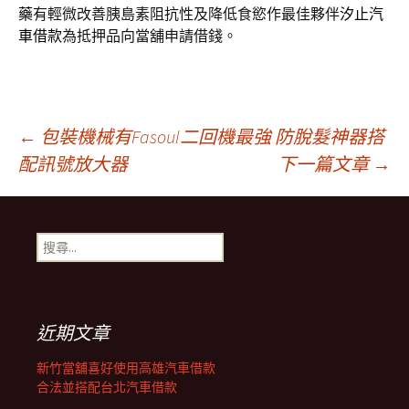
藥
有輕微改善胰島素阻抗性及降低食慾作最佳夥伴
汐止汽
車借款
為抵押品向當舖申請借錢。
文
←
包裝機械有Fasoul二回機最強 防脫髮神器搭
配訊號放大器
下一篇文章
→
章
搜
導
尋
關
鍵
覽
字:
近期文章
列
新竹當舖喜好使用高雄汽車借款
合法並搭配台北汽車借款