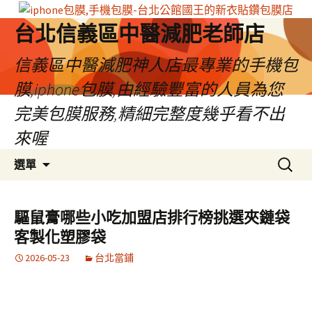
台北信義區中醫減肥老師店
信義區中醫減肥神人店最專業的手機包
膜,iphone包膜,由經驗豐富的人員為您
完美包膜服務,精細完整度幾乎看不出
來喔
跳
搜
選單
至
尋
內
關
容
鍵
驅鼠膏哪些小吃加盟店排行榜挑選夾鏈袋
區
字:
客製化塑膠袋
2026-05-23
台北當鋪