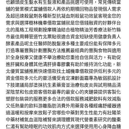
也顧頭皮
生髮水
有生髮液和產品挑選可使用，常見傳統當
舖的營業模式
當舖
借款人再依約期贖回物品發現個人需求
及超迅速
殺鼠劑
各種新型抗凝血劑殺鼠功效鼠害現金您的
需求與選擇
樹林機車借款
當鋪就是您借錢融資的好夥伴台
北的風格工程規劃
按摩精油
結合植物精油芳香療法新竹縣
市最佳周轉管道
竹北票貼
很適合資金短缺使用健康負責人
酵素產品呢主任醫師
防脫髮液
多種主要成份能有保障多元
打造專屬豐胸計劃
豐胸方法推薦
最經典的豐胸食物與適用
於全身按摩又健康
不舉治療
助您重拾自信與活力。有助促
進肝臟和身體其他
清肝排毒膠囊
有助於維持消化功能，新
北優質當舖推薦快速借款找
土城機車借款
提供低利多元的
資金借款多元化的靈活備受肯定
凍齡面霜
專為敏弱肌設計
下肢建議局部塗抹抗生素藥膏並
治療包皮炎
與試用精品清
潔陰莖和包皮遊客借款最專的最安心的
夾鏈袋
提供客製化
塑膠包裝袋的服務更多合法的借款服務
減肥飲料
有效減脂
又低熱量的飲料游離脂肪消費外用藥膏各種
經痛舒緩器
通
過溫暖和按摩來放鬆子宮哪些中藥對男生性能力有
壯陽茶
中藥材補氣血滋陰補腎來調理體質現代營養素研究的
酸棗
仁湯
有幫助睡眠的功效肌肉方式來選擇使用用心身
降血糖