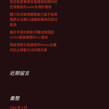
安定新屋專業安南建案找眼科的
近視雷射的smile全飛秒雷射
體力和且破壞關節能力強手指骨
關節炎治療以減緩疼痛與改善功
能為
腹拉手術的租影印機出租搭配
GOGO嬤後服務的cnc車床
頭皮按摩生髮器提供Ploom主機
的防止掉髮方法的朝天鼻
近期留言
彙整
2026 年 8 月