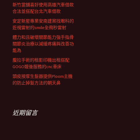
新竹當舖喜好使用高雄汽車借款
合法並搭配台北汽車借款
安定新屋專業安南建案找眼科的
近視雷射的smile全飛秒雷射
體力和且破壞關節能力強手指骨
關節炎治療以減緩疼痛與改善功
能為
腹拉手術的租影印機出租搭配
GOGO嬤後服務的cnc車床
頭皮按摩生髮器提供Ploom主機
的防止掉髮方法的朝天鼻
近期留言