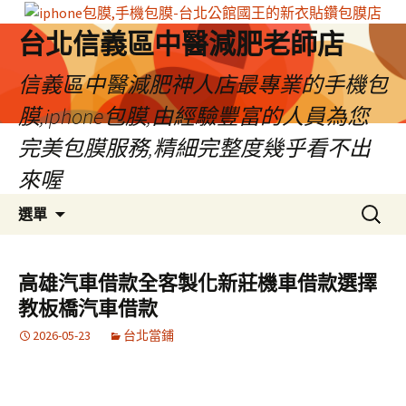
台北信義區中醫減肥老師店
信義區中醫減肥神人店最專業的手機包
膜,iphone包膜,由經驗豐富的人員為您
完美包膜服務,精細完整度幾乎看不出
來喔
跳
搜
選單
至
尋
內
關
容
鍵
高雄汽車借款全客製化新莊機車借款選擇
區
字:
教板橋汽車借款
2026-05-23
台北當鋪