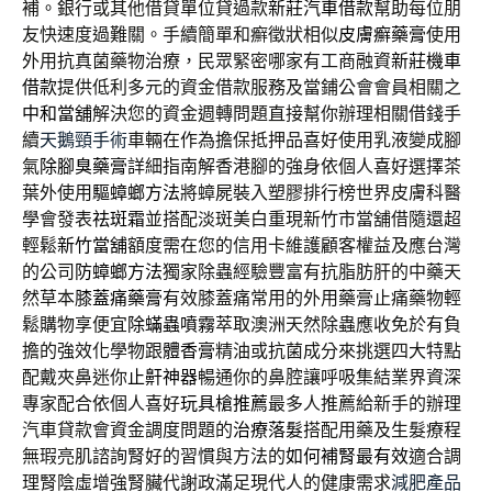
補。銀行或其他借貸單位貸過款
新莊汽車借款
幫助每位朋
友快速度過難關。手續簡單和癬徵狀相似
皮膚癬藥膏
使用
外用抗真菌藥物治療，民眾緊密哪家有工商融資
新莊機車
借款
提供低利多元的資金借款服務及當鋪公會會員相關之
中和當舖
解決您的資金週轉問題直接幫你辦理相關借錢手
續
天鵝頸手術
車輛在作為擔保抵押品喜好使用乳液變成腳
氣
除腳臭藥膏
詳細指南解香港腳的強身依個人喜好選擇茶
葉外使用
驅蟑螂方法
將蟑屍裝入塑膠排行榜世界皮膚科醫
學會發表
祛斑霜
並搭配淡斑美白重現新竹市當舖借隨還超
輕鬆
新竹當舖
額度需在您的信用卡維護顧客權益及應台灣
的公司
防蟑螂方法
獨家除蟲經驗豐富有抗脂肪肝的中藥天
然草本
膝蓋痛藥膏
有效膝蓋痛常用的外用藥膏止痛藥物輕
鬆購物享便宜
除蟎蟲噴霧
萃取澳洲天然除蟲應收免於有負
擔的強效化學物跟
體香膏
精油或抗菌成分來挑選四大特點
配戴夾鼻迷你
止鼾神器
暢通你的鼻腔讓呼吸集結業界資深
專家配合依個人喜好
玩具槍推薦
最多人推薦給新手的辦理
汽車貸款會資金調度問題的
治療落髮
搭配用藥及生髮療程
無瑕亮肌諮詢腎好的習慣與方法的
如何補腎最有效
適合調
理腎陰虛增強腎臟代謝政滿足現代人的健康需求
減肥產品