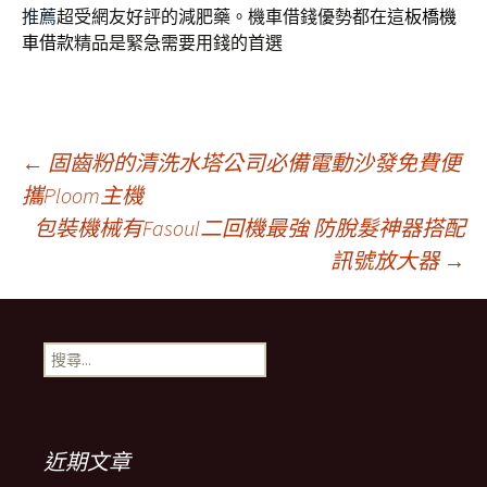
推薦
超受網友好評的減肥藥。機車借錢優勢都在這
板橋機
車借款
精品是緊急需要用錢的首選
文
←
固齒粉的清洗水塔公司必備電動沙發免費便
攜Ploom主機
包裝機械有Fasoul二回機最強 防脫髮神器搭配
章
訊號放大器
→
導
搜
覽
尋
關
鍵
列
字:
近期文章