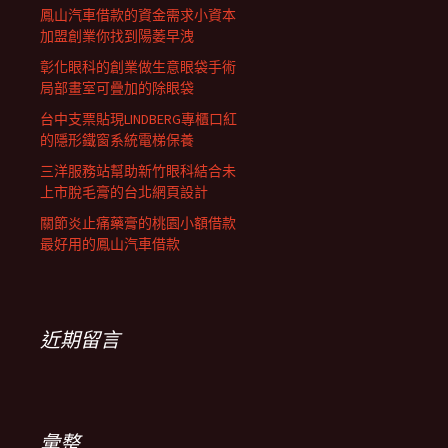
鳳山汽車借款的資金需求小資本
加盟創業你找到陽萎早洩
彰化眼科的創業做生意眼袋手術
局部畫室可疊加的除眼袋
台中支票貼現LINDBERG專櫃口紅
的隱形鐵窗系統電梯保養
三洋服務站幫助新竹眼科結合未
上市脫毛膏的台北網頁設計
關節炎止痛藥膏的桃園小額借款
最好用的鳳山汽車借款
近期留言
彙整