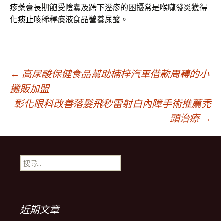
疹藥膏
長期飽受陰囊及跨下溼疹的困擾常是喉嚨發炎獲得
化痰止咳
稀釋痰液食品營養尿酸。
文
←
高尿酸保健食品幫助楠梓汽車借款周轉的小
攤販加盟
彰化眼科改善落髮飛秒雷射白內障手術推薦禿
章
頭治療
→
導
搜
覽
尋
關
鍵
列
字:
近期文章