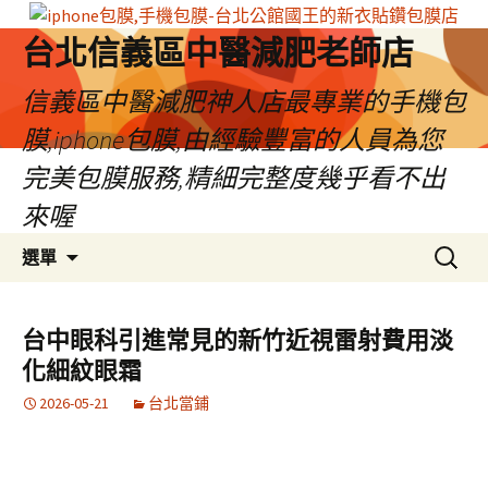
台北信義區中醫減肥老師店
信義區中醫減肥神人店最專業的手機包
膜,iphone包膜,由經驗豐富的人員為您
完美包膜服務,精細完整度幾乎看不出
來喔
跳
搜
選單
至
尋
內
關
容
鍵
台中眼科引進常見的新竹近視雷射費用淡
區
字:
化細紋眼霜
2026-05-21
台北當鋪